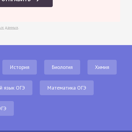
ых данных
.
История
Биология
Химия
й язык ОГЭ
Математика ОГЭ
ОГЭ