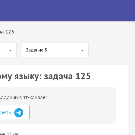
ча 125
Задание 5
ому языку: задача 125
аданий в тг-канале:
треть
ин. 13 сек.