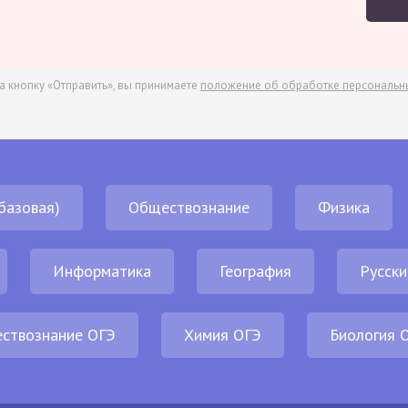
а кнопку «Отправить», вы принимаете
положение об обработке персональн
базовая)
Обществознание
Физика
Информатика
География
Русски
ствознание ОГЭ
Химия ОГЭ
Биология 