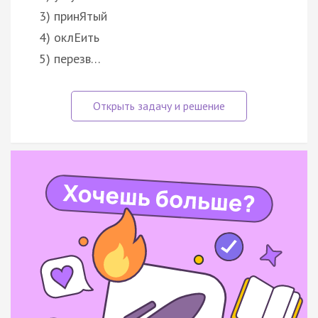
3) принЯтый
4) оклЕить
5) перезв…