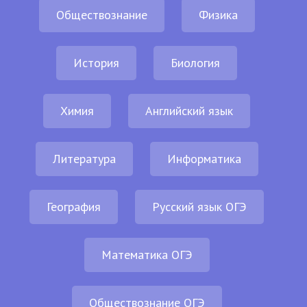
Обществознание
Физика
История
Биология
Химия
Английский язык
Литература
Информатика
География
Русский язык ОГЭ
Математика ОГЭ
Обществознание ОГЭ