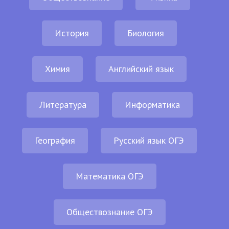
История
Биология
Химия
Английский язык
Литература
Информатика
География
Русский язык ОГЭ
Математика ОГЭ
Обществознание ОГЭ