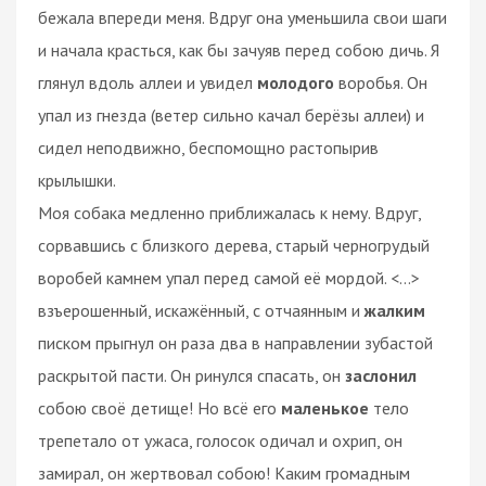
бежала впереди меня. Вдруг она уменьшила свои шаги
и начала красться, как бы зачуяв перед собою дичь. Я
глянул вдоль аллеи и увидел
молодого
воробья. Он
упал из гнезда (ветер сильно качал берёзы аллеи) и
сидел неподвижно, беспомощно растопырив
крылышки.
Моя собака медленно приближалась к нему. Вдруг,
сорвавшись с близкого дерева, старый черногрудый
воробей камнем упал перед самой её мордой. <...>
взъерошенный, искажённый, с отчаянным и
жалким
писком прыгнул он раза два в направлении зубастой
раскрытой пасти. Он ринулся спасать, он
заслонил
собою своё детище! Но всё его
маленькое
тело
трепетало от ужаса, голосок одичал и охрип, он
замирал, он жертвовал собою! Каким громадным