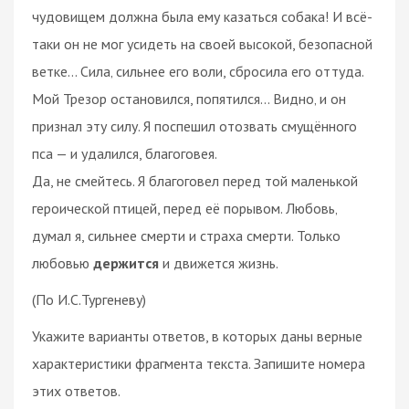
чудовищем должна была ему казаться собака! И всё-
таки он не мог усидеть на своей высокой, безопасной
ветке... Сила‚ сильнее его воли, сбросила его оттуда.
Мой Трезор остановился, попятился... Видно‚ и он
признал эту силу. Я поспешил отозвать смущённого
пса — и удалился, благоговея.
Да, не смейтесь. Я благоговел перед той маленькой
героической птицей, перед её порывом. Любовь‚
думал я, сильнее смерти и страха смерти. Только
любовью
держится
и движется жизнь.
(По И.С.Тургеневу)
Укажите варианты ответов, в которых даны верные
характеристики фрагмента текста. Запишите номера
этих ответов.