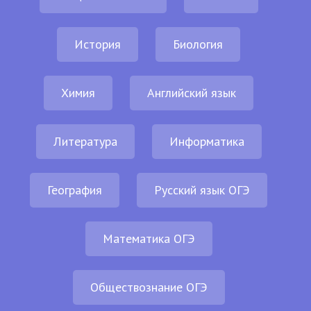
История
Биология
Химия
Английский язык
Литература
Информатика
География
Русский язык ОГЭ
Математика ОГЭ
Обществознание ОГЭ