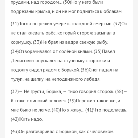
прудами, над городом… (30)Но у него были
подрезаны крылья, и он не мог подняться к облакам.
(31)Тогда он решил умереть голодной смертью. (32)Он
не стал клевать овёс, который сторож засыпал в
кормушку. (33)Не брал из ведра свежую рыбу.
(34)Отворачивался от солёной кильки. (35)Павел
Денисович опускался на ступеньку сторожки и
подолгу сидел рядом с Борькой. (36)Снег падал на
тулуп, на шапку, на неподвижного лебедя.
(37)— Не грусти, Борька, — тихо говорил сторож. (38)—
Я тоже одинокий человек. (39)Пережил такое же, и
мне было не легче. (40)Но я живу… (41)Что поделаешь.
(42)Жить надо.
(43)Он разговаривал с Борькой, как с человеком.