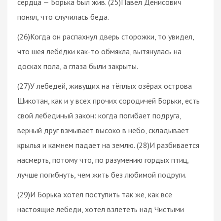
сердца — Борька был жив. (25)Павел Денисович
понял, что случилась беда.
(26)Когда он распахнул дверь сторожки, то увидел,
что шея лебёдки как-то обмякла, вытянулась на
досках пола, а глаза были закрыты.
(27)У лебедей, живущих на тёплых озёрах острова
Шикотан, как и у всех прочих сородичей Борьки, есть
свой лебединый закон: когда погибает подруга,
верный друг взмывает высоко в небо, складывает
крылья и камнем падает на землю. (28)И разбивается
насмерть, потому что, по разумению гордых птиц,
лучше погибнуть, чем жить без любимой подруги.
(29)И Борька хотел поступить так же, как все
настоящие лебеди, хотел взлететь над Чистыми