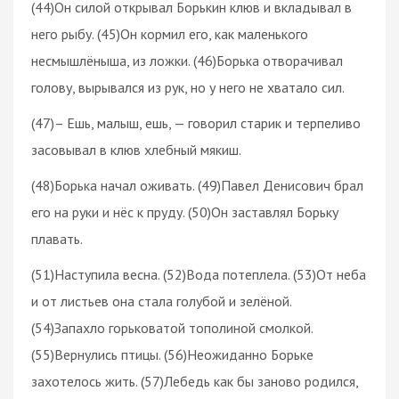
(44)Он силой открывал Борькин клюв и вкладывал в
него рыбу. (45)Он кормил его, как маленького
несмышлёныша, из ложки. (46)Борька отворачивал
голову, вырывался из рук, но у него не хватало сил.
(47)– Ешь, малыш, ешь, — говорил старик и терпеливо
засовывал в клюв хлебный мякиш.
(48)Борька начал оживать. (49)Павел Денисович брал
его на руки и нёс к пруду. (50)Он заставлял Борьку
плавать.
(51)Наступила весна. (52)Вода потеплела. (53)От неба
и от листьев она стала голубой и зелёной.
(54)Запахло горьковатой тополиной смолкой.
(55)Вернулись птицы. (56)Неожиданно Борьке
захотелось жить. (57)Лебедь как бы заново родился,