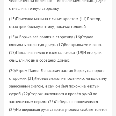
человеческой болезнью — воспалением лёгких. (12)Её
отнесли в тёплую сторожку.
(13)Приехала машина с синим крестом. (14)Доктор,
осмотрев больную птицу, покачал головой.
(15)А Борька всё рвался в сторожку. (16)Стучал
клювом в закрытую дверь. (17)Бил крыльями в окно.
(18)Падал на землю и взлетал снова. (19)И его крик
слышали люди в соседних домах.
(20)Утром Павел Денисович застал Борьку на пороге
сторожки. (21)Лебедь лежал неподвижно, наполовину
занесённый снегом, и сам он был похож на чистый
сугроб. (22)Сторож наклонился и провёл рукой по
заснеженным перьям. (23)Лебедь не пошевелился.
(24)Но шершавая рука старика уловила слабые толчки