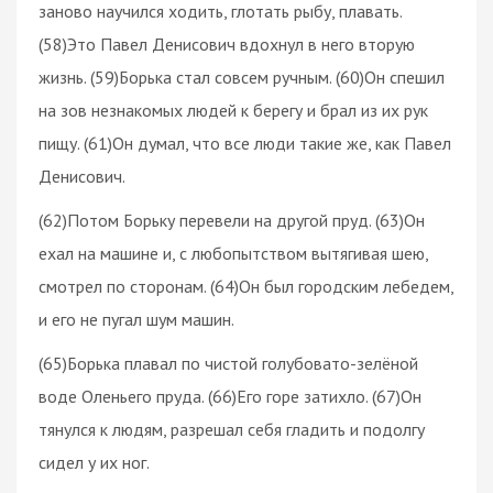
заново научился ходить, глотать рыбу, плавать.
(58)Это Павел Денисович вдохнул в него вторую
жизнь. (59)Борька стал совсем ручным. (60)Он спешил
на зов незнакомых людей к берегу и брал из их рук
пищу. (61)Он думал, что все люди такие же, как Павел
Денисович.
(62)Потом Борьку перевели на другой пруд. (63)Он
ехал на машине и, с любопытством вытягивая шею,
смотрел по сторонам. (64)Он был городским лебедем,
и его не пугал шум машин.
(65)Борька плавал по чистой голубовато-зелёной
воде Оленьего пруда. (66)Его горе затихло. (67)Он
тянулся к людям, разрешал себя гладить и подолгу
сидел у их ног.