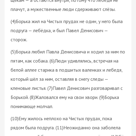
плачут, а мужественные люди сдерживают слёзы.
(4)Борька жил на Чистых прудах не один, у него была
подруга — лебёдка, и был Павел Денисович —
сторож.
(5)Борька любил Павла Денисовича и ходил за ним по
пятам, как собака. (6)Люди удивлялись, встречая на
белой аллее старика в подшитых валенках и лебедя,
который шёл за ним, оставляя в снегу следы —
кленовые листья. (7)Павел Денисович разговаривал с
Борькой. (8)Жаловался ему на свои хвори. (9)Борька
понимающе молчал.
(10)Ему жилось неплохо на Чистых прудах, пока
рядом была подруга. (11)Неожиданно она заболела