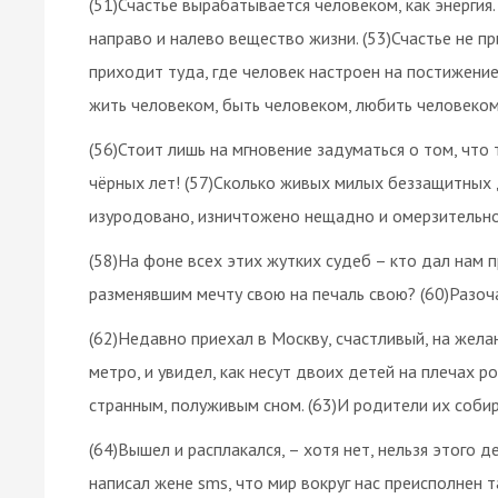
(51)Счастье вырабатывается человеком, как энергия.
направо и налево вещество жизни. (53)Счастье не пр
приходит туда, где человек настроен на постижение
жить человеком, быть человеком, любить человеком.
(56)Стоит лишь на мгновение задуматься о том, что
чёрных лет! (57)Сколько живых милых беззащитных 
изуродовано, изничтожено нещадно и омерзительно
(58)На фоне всех этих жутких судеб – кто дал нам 
разменявшим мечту свою на печаль свою? (60)Разоч
(62)Недавно приехал в Москву, счастливый, на жела
метро, и увидел, как несут двоих детей на плечах р
странным, полуживым сном. (63)И родители их соби
(64)Вышел и расплакался, – хотя нет, нельзя этого де
написал жене sms, что мир вокруг нас преисполнен т