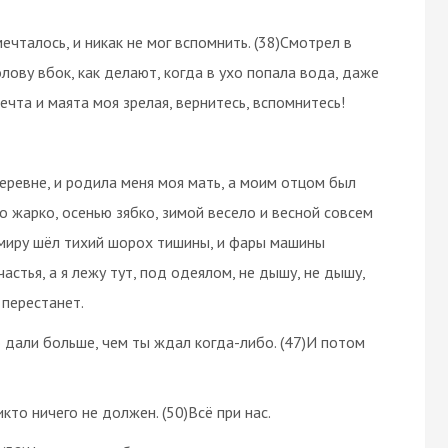
ечталось, и никак не мог вспомнить. (38)Смотрел в
олову вбок, как делают, когда в ухо попала вода, даже
ечта и маята моя зрелая, вернитесь, вспомнитесь!
 деревне, и родила меня моя мать, а моим отцом был
о жарко, осенью зябко, зимой весело и весной совсем
о миру шёл тихий шорох тишины, и фары машины
астья, а я лежу тут, под одеялом, не дышу, не дышу,
 перестанет.
о дали больше, чем ты ждал когда-либо. (47)И потом
кто ничего не должен. (50)Всё при нас.