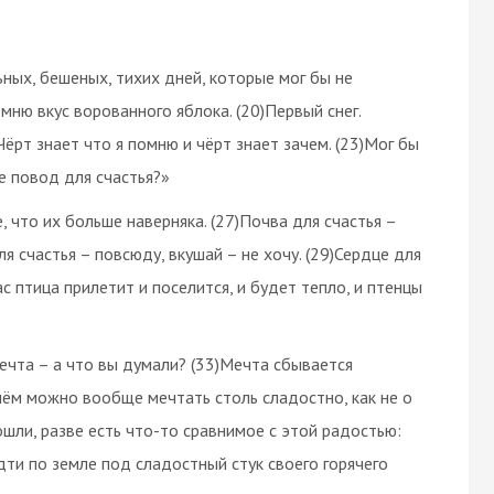
ьных, бешеных, тихих дней, которые мог бы не
омню вкус ворованного яблока. (20)Первый снег.
Чёрт знает что я помню и чёрт знает зачем. (23)Мог бы
не повод для счастья?»
 что их больше наверняка. (27)Почва для счастья –
я счастья – повсюду, вкушай – не хочу. (29)Сердце для
ас птица прилетит и поселится, и будет тепло, и птенцы
 мечта – а что вы думали? (33)Мечта сбывается
чём можно вообще мечтать столь сладостно, как не о
ошли, разве есть что-то сравнимое с этой радостью:
дти по земле под сладостный стук своего горячего