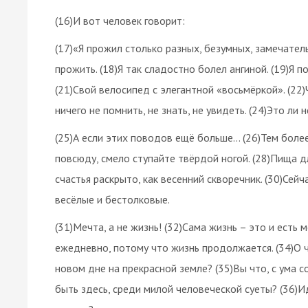
(16)И вот человек говорит:
(17)«Я прожил столько разных, безумных, замечател
прожить. (18)Я так сладостно болел ангиной. (19)Я п
(21)Свой велосипед с элегантной «восьмёркой». (22)
ничего не помнить, не знать, не увидеть. (24)Это ли 
(25)А если этих поводов ещё больше… (26)Тем более,
повсюду, смело ступайте твёрдой ногой. (28)Пища дл
счастья раскрыто, как весенний скворечник. (30)Сейч
весёлые и бестолковые.
(31)Мечта, а не жизнь! (32)Сама жизнь – это и есть
ежедневно, потому что жизнь продолжается. (34)О 
новом дне на прекрасной земле? (35)Вы что, с ума с
быть здесь, среди милой человеческой суеты? (36)И