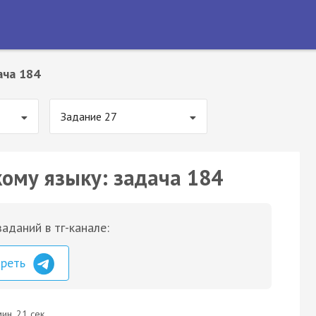
ача 184
Задание 27
кому языку: задача 184
аданий в тг-канале:
треть
ин. 21 сек.