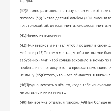
сердца?
(37)Я долго размышлял на тему, о чём мне всё-таки м
потолок. (39)Листал детский альбом. (40)Наклонял г
тряс головой: эй, детская мечта, юношеская мечта, м
(41)Ничего не вспомнил.
(42)Ну, наверное, я мечтал, чтоб я родился в своей
мой отец. (43)Потом я мечтал, чтобы летом мне был
забубённо. (44)И чтоб солнце всходило, и ночью п
пробегали по потолку: кто-то проехал мимо моего сч
не дышу. (45)Оттого, что – всё сбывается, и никак не
(46)Трудно мечтать о чём-то, когда тебе изначальн
не оставляли ни на минуту.
(48)Нам всё уже отдали, я говорю. (49)Нам больше ни