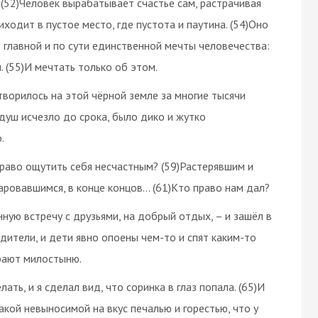
 (52)Человек вырабатывает счастье сам, растрачивая
иходит в пустое место, где пустота и паутина. (54)Оно
 главной и по сути единственной мечты человечества:
 (55)И мечтать только об этом.
 творилось на этой чёрной земле за многие тысячи
душ исчезло до срока, было дико и жутко
.
право ощутить себя несчастным? (59)Растерявшим и
аровавшимся, в конце концов… (61)Кто право нам дал?
нную встречу с друзьями, на добрый отдых, – и зашёл в
одители, и дети явно опоены чем-то и спят каким-то
рают милостыню.
лать, и я сделал вид, что соринка в глаз попала. (65)И
акой невыносимой на вкус печалью и горестью, что у