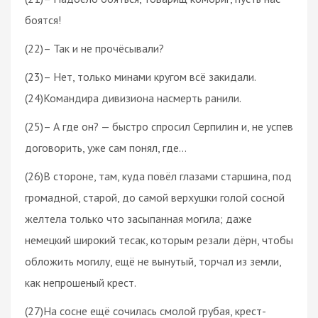
боятся!
(22)– Так и не прочёсывали?
(23)– Нет, только минами кругом всё закидали.
(24)Командира дивизиона насмерть ранили.
(25)– А где он? — быстро спросил Серпилин и, не успев
договорить, уже сам понял, где…
(26)В стороне, там, куда повёл глазами старшина, под
громадной, старой, до самой верхушки голой сосной
желтела только что засыпанная могила; даже
немецкий широкий тесак, которым резали дёрн, чтобы
обложить могилу, ещё не вынутый, торчал из земли,
как непрошеный крест.
(27)На сосне ещё сочилась смолой грубая, крест-