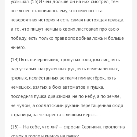
услышал. (13)И чем дольше он на них смотрел, тем
всё яснее становилось ему, что именно эта
невероятная история и есть самая настоящая правда,
а то, что пишут немцы в своих листовках про свою
победу, есть только правдоподобная ложь и больше
ничего.
(14)Пять почерневших, тронутых голодом лиц, пять
пар усталых, натруженных рук, пять измочаленных,
грязных, исхлёстанных ветками гимнастёрок, пять
немецких, взятых в бою автоматов и пушка,
последняя пушка дивизиона, не по небу, а по земле,
не чудом, а солдатскими руками перетащенная сюда
с границы, за четыреста с лишним вёрст…
(15)– На себе, что ли? — спросил Серпилин, проглотив
комок в горле и кивнув на пушку.