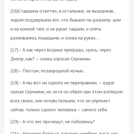
(16)Старшина ответил, а остальные, не выдержав,
хором поддержали его, что бывало по-разному: шли
и на конной тяге, и на руках тащили, и опять
разживались лошадьми, и снова на руках…
(17)– А как через водные преграды, здесь, через
Днепр, как? — снова спросил Серпилин.
(18)– Плотом, позапрошлой ночью…
(19)– А мы вот ни одного не переправили, — вдруг
сказал Серпилин, но хотя он обвёл при этом взглядом
всех своих, они почувствовали, что он упрекает
сейчас только одного человека — самого себя.
(20)– А что лес прочешут, не побоялись?
(21)– Надоело бояться, товарищ комбриг, пусть нас