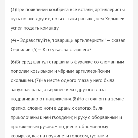
(3)При появлении комбрига все встали, артиллеристы
чуть позже других, но всё-таки раньше, чем Хорышев
успел подать команду.
(4)– Здравствуйте, товарищи артиллеристы! — сказал
Серпилин. (5)— Кто у вас за старшего?
(6)Вперёд шагнул старшина в фуражке со сломанным
пополам козырьком и чёрным артиллерийским
околышем. (7)На месте одного глаза у него была
запухшая рана, а верхнее веко другого глаза
подрагивало от напряжения. (8)Но стоял он на земле
крепко, словно ноги в драных сапогах были
приколочены к ней гвоздями; и руку с оборванным и
прожжённым рукавом поднёс к обломанному
козырьку, как на пружине; и голосом, густым и