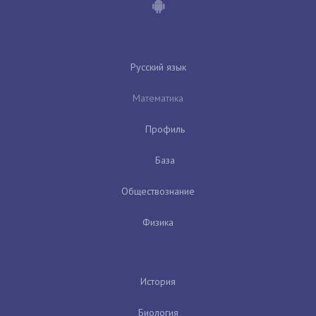
Русский язык
Математика
Профиль
База
Обществознание
Физика
История
Биология