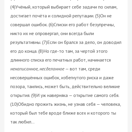
(4)Учёный, который выбирает себе задачи по силам,
достигает почёта и солидной репутации. (5)Он не
совершал ошибок. (6)Списки его работ безупречны,
никто их не опровергал, они всегда были
результативны. (7)Если он брался за дело, он доводил
его до конца. (8)Но где-то там, за чертой этого
длинного списка его печатных работ, начинается
ненаписанное, несделанное
— вот там, среди
несовершённых ошибок, избегнутого риска и даже
позора, таились, может быть, действительно великие
открытия. (9)И уж наверняка — открытие самого себя.
(10)Обидно прожить жизнь, не узнав себя — человека,
который был тебе вроде ближе всех и которого ты
так любил…