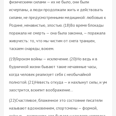
физическими силами — их не было, они были
исчерпаны, а люди продолжали жить и действовать
силами, не предусмотренными медициной: любовью к
Родине, ненавистью, злостью. (18)Во время блокады
поражала не смерть — она была законна, — поражала
живучесть: то, что мы чистим от снега траншеи,
таскаем снаряды, воюем.
(19)Героизм войны — исключение. (20)Но ведь и в
будничной жизни бывают такие нечаянные часы,
когда человек реализует себя с необычайной
полнотой. (21)Невесть откуда — и нахлынут силы, и ум
заострится, вскипит воображение…
(22)Счастливое, блаженное это состояние писатели
называют вдохновением, спортсмены — формой,
учёные — озарением; это бывает у каждого человека