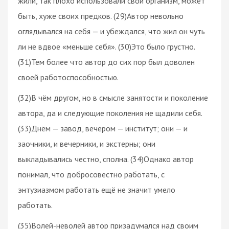
жили, так плохо использовали свой организм, может
быть, хуже своих предков. (29)Автор невольно
оглядывался на себя — и убеждался, что жил он чуть
ли не вдвое «меньше себя». (30)Это было грустно.
(31)Тем более что автор до сих пор был доволен
своей работоспособностью.
(32)В чём другом, но в смысле занятости и поколение
автора, да и следующие поколения не щадили себя.
(33)Днём — завод, вечером — институт; они — и
заочники, и вечерники, и экстерны; они
выкладывались честно, сполна. (34)Однако автор
понимал, что добросовестно работать, с
энтузиазмом работать ещё не значит умело
работать.
(35)Волей-неволей автор призадумался над своим