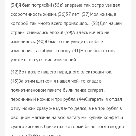
(34)Я был потрясён! (35)Я впервые так остро увидел
скоротечность жизни. (36)37 лет! (37)Моя жизнь, в
которой так много всего произошло… (38)Для нашей
страны сменились эпохи! (39)А здесь ничего не
изменилось. (40)Я был готов увидеть любые
изменения, в любую сторону. (41)Но не был готов
увидеть отсутствие изменений.
(42)Вот возле нашего парадного электрощиток.
(43)За этим щитком я нашёл чей-то клад: в
полиэтиленовом пакете были пачка сигарет,
перочинный ножик и три рубля. (44)Сигареты я отдал
отцу, ножик сразу же куда-то делся, а на три рубля в
овощном магазине на всю ватагу мы купили конфет и
сухого киселя в брикетах, который было тогда модно
грызть. (45)Всё на месте.