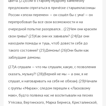
цвета. (21)Если б старому мудрому хамелеону
предложили спрятаться в причёске старшеклассницы
России «эпохи перемен» — он сошёл бы с ума! — он
перепробовал бы все свои возможности и на
очередной попытке разорвался… (22)Чем они красили
свои гривы? (23)Как они их завивали? (24)Где они
находили помады и тушь, чтоб довести себя до
такого состояния? (25)Демоны! (26)Они были как
заблудшие демоны.
(27)А слушали — что мы слушали, какую, с позволения
сказать, музыку?! (28)(Верней не мы — а они, я не
слушал, и наговаривать на себя не обязан). (29)Начали
с группы «Мираж»; следом перешли к «Ласковому
маю», будто полвека нас не воспитывали на песнях
Утёсова, Вертинского, Марка Бернеса, Кристалинской,