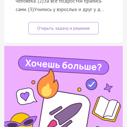
человека. (2)За всё подростки брались
сами. (3)Учились у взрослых и друг у д…