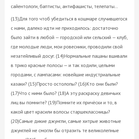
сайентологи, баптисты, антифашисты, телепаты…
(13)Для того чтоб убедиться в кошмаре случившегося
с нами, далеко идти не приходилось: достаточно
было зайти в любой — городской или сельский — клуб,
где молодые люди, мои ровесники, проводили свой
незатейливый досуг. (14)Нормальные пацаны вшивали
в трико красные полосы — и так ходили, целыми
городами, с лампасами: новейшие индустриальные
казаки? (15)Просто остолопы? (16)Кто они были?
(17)Что с ними было? (18)А эту раскраску девичьих
лиц вы помните? (19)Помните их причёски и то, в
какой цвет красили волосы старшеклассницы?
(20)Самые дикие джунгли, самые хитрые животные
джунглей не смогли бы отразить те великолепные