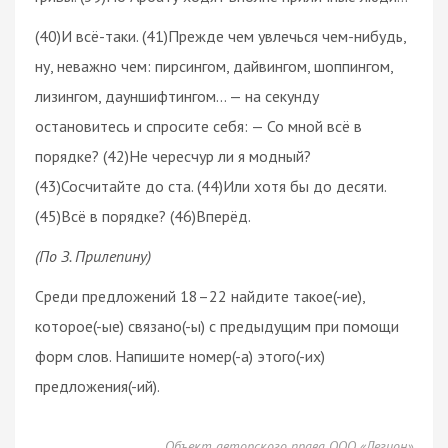
(40)И всё-таки. (41)Прежде чем увлечься чем-нибудь,
ну, неважно чем: пирсингом, дайвингом, шоппингом,
лизингом, дауншифтингом… — на секунду
остановитесь и спросите себя: — Со мной всё в
порядке? (42)Не чересчур ли я модный?
(43)Сосчитайте до ста. (44)Или хотя бы до десяти.
(45)Всё в порядке? (46)Вперёд.
(По З. Прилепину)
Среди предложений 18–22 найдите такое(-ие),
которое(-ые) связано(-ы) с предыдущим при помощи
форм слов. Напишите номер(-а) этого(-их)
предложения(-ий).
Объект авторского права ООО «Легион»