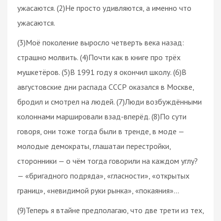
ужасаются. (2)Не просто удивляются, а именно что
ужасаются.
(3)Моё поколение выросло четверть века назад:
страшно молвить. (4)Почти как в книге про трёх
мушкетёров. (5)В 1991 году я окончил школу. (6)В
августовские дни распада СССР оказался в Москве,
бродил и смотрел на людей. (7)Люди возбуждёнными
колоннами маршировали взад-вперёд. (8)По сути
говоря, они тоже тогда были в тренде, в моде —
молодые демократы, глашатаи перестройки,
сторонники — о чём тогда говорили на каждом углу?
— «бригадного подряда», «гласности», «открытых
границ», «невидимой руки рынка», «покаяния»…
(9)Теперь я втайне предполагаю, что две трети из тех,