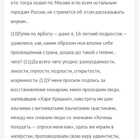
кто тогда ходил по Москве и по всем остальным
городам России, не стремятся об этом рассказывать
внукам…
(10)Гуляя по Арбату — даже я, 16-летний подросток —
удивлялся, как, каким образом моя вполне себе
просвещённая страна, дошла до такой степени…
чего? (11)Да всего чего угодно: разнузданности,
лихости, глупости, подлости, открытости,
искренности. (12)У меня просили подпись за
восстановление монархии, мимо проходили люди,
напевавшие «Харе Кришна!», навстречу им шли
язычники с витиеватыми языческими свастиками,
между них сновали люди со значками «Хочешь
похудеть — спроси меня как», здесь же играли в
напёрстки, проповедовали свою веру адвентисты,