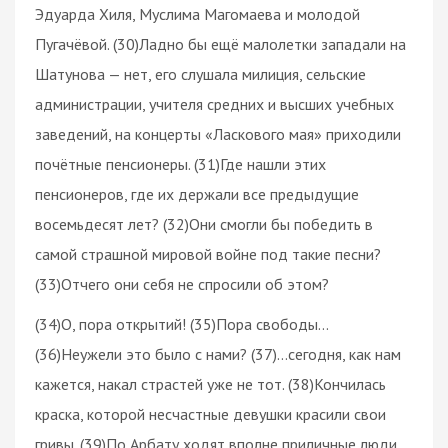
Эдуарда Хиля, Муслима Магомаева и молодой
Пугачёвой. (30)Ладно бы ещё малолетки западали на
Шатунова — нет, его слушала милиция, сельские
администрации, учителя средних и высших учебных
заведений, на концерты «Ласкового мая» приходили
почётные пенсионеры. (31)Где нашли этих
пенсионеров, где их держали все предыдущие
восемьдесят лет? (32)Они смогли бы победить в
самой страшной мировой войне под такие песни?
(33)Отчего они себя не спросили об этом?
(34)О, пора открытий! (35)Пора свободы…
(36)Неужели это было с нами? (37)…сегодня, как нам
кажется, накал страстей уже не тот. (38)Кончилась
краска, которой несчастные девушки красили свои
гривы. (39)По Арбату ходят вполне приличные люди…