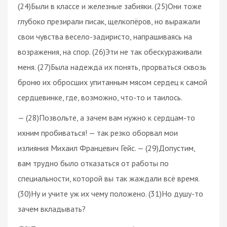
(24)Были в классе и железные забияки. (25)Они тоже
глубоко презирали писак, щелкопёров, но выражали
свои чувства весело-задиристо, напрашиваясь на
возражения, на спор. (26)Эти не так обескураживали
меня. (27)Была надежда их понять, прорваться сквозь
броню их обросших упитанным мясом сердец к самой
сердцевинке, где, возможно, что-то и таилось.
— (28)Позвольте, а зачем вам нужно к сердцам-то
ихним пробиваться! — так резко оборвал мои
излияния Михаил Францевич Гейс. — (29)Допустим,
вам трудно было отказаться от работы по
специальности, которой вы так жаждали всё время.
(30)Ну и учите уж их чему положено. (31)Но душу-то
зачем вкладывать?