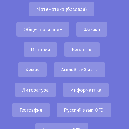
Математика (базовая)
Обществознание
Физика
История
Биология
Химия
Английский язык
Литература
Информатика
География
Русский язык ОГЭ