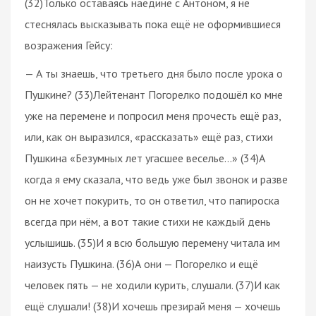
(32)Только оставаясь наедине с Антоном, я не
стеснялась высказывать пока ещё не оформившиеся
возражения Гейсу:
— А ты знаешь, что третьего дня было после урока о
Пушкине? (33)Лейтенант Погорелко подошёл ко мне
уже на перемене и попросил меня прочесть ещё раз,
или, как он выразился, «рассказать» ещё раз, стихи
Пушкина «Безумных лет угасшее веселье…» (34)А
когда я ему сказала, что ведь уже был звонок и разве
он не хочет покурить, то он ответил, что папироска
всегда при нём, а вот такие стихи не каждый день
услышишь. (35)И я всю большую перемену читала им
наизусть Пушкина. (36)А они — Погорелко и ещё
человек пять — не ходили курить, слушали. (37)И как
ещё слушали! (38)И хочешь презирай меня — хочешь