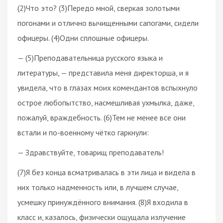
(2)Что это? (3)Передо мной, сверкая золотыми
погонами и отлично вычищенными сапогами, сидели
офицеры. (4)Одни сплошные офицеры.
— (5)Преподавательница русского языка и
литературы, — представила меня директорша, и я
увидела, что в глазах моих комендантов вспыхнуло
острое любопытство, насмешливая ухмылка, даже,
пожалуй, враждебность. (6)Тем не менее все они
встали и по-военному чётко гаркнули:
— Здравствуйте, товарищ преподаватель!
(7)Я без конца всматривалась в эти лица и видела в
них только надменность или, в лучшем случае,
усмешку принуждённого внимания. (8)Я входила в
класс и, казалось, физически ощущала излучение