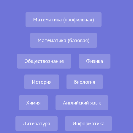
Математика (профильная)
Математика (базовая)
Обществознание
Физика
История
Биология
Химия
Английский язык
Литература
Информатика