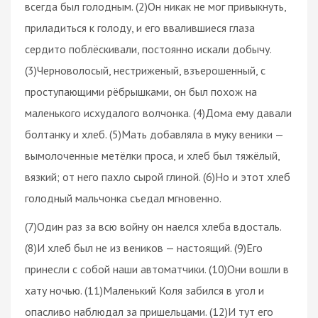
всегда был голодным. (2)Он никак не мог привыкнуть,
приладиться к голоду, и его ввалившиеся глаза
сердито поблёскивали, постоянно искали добычу.
(3)Черноволосый, нестриженый, взъерошенный, с
проступающими рёбрышками, он был похож на
маленького исхудалого волчонка. (4)Дома ему давали
болтанку и хлеб. (5)Мать добавляла в муку веники —
вымолоченные метёлки проса, и хлеб был тяжёлый,
вязкий; от него пахло сырой глиной. (6)Но и этот хлеб
голодный мальчонка съедал мгновенно.
(7)Один раз за всю войну он наелся хлеба вдосталь.
(8)И хлеб был не из веников — настоящий. (9)Его
принесли с собой наши автоматчики. (10)Они вошли в
хату ночью. (11)Маленький Коля забился в угол и
опасливо наблюдал за пришельцами. (12)И тут его