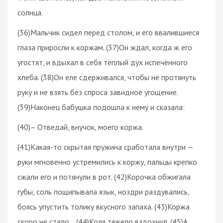
солнца.
(36)Мальчик сидел перед столом, и его ввалившиеся
глаза приросли к коржам. (37)Он ждал, когда ж его
угостят, и вдыхал в себя тёплый дух испечённого
хлеба. (38)Он еле сдерживался, чтобы не протянуть
руку и не взять без спроса завидное угощение.
(39)Наконец бабушка подошла к нему и сказала:
(40)– Отведай, внучок, моего коржа.
(41)Какая-то скрытая пружина сработала внутри —
руки мгновенно устремились к коржу, пальцы крепко
сжали его и потянули в рот. (42)Корочка обжигала
губы, соль пощипывала язык, ноздри раздувались,
боясь упустить толику вкусного запаха. (43)Коржа
скоро не стало… (44)Коля тяжело вздохнул. (45)А