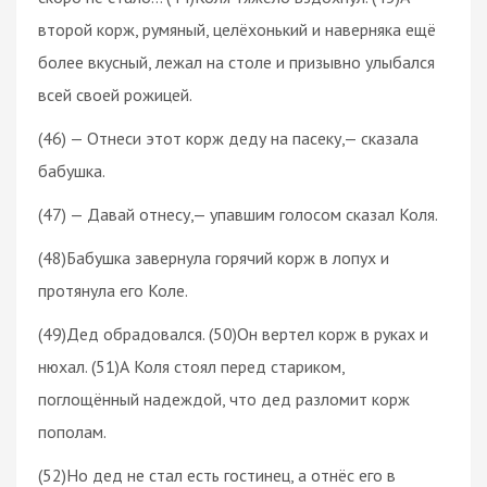
второй корж, румяный, целёхонький и наверняка ещё
более вкусный, лежал на столе и призывно улыбался
всей своей рожицей.
(46) — Отнеси этот корж деду на пасеку,— сказала
бабушка.
(47) — Давай отнесу,— упавшим голосом сказал Коля.
(48)Бабушка завернула горячий корж в лопух и
протянула его Коле.
(49)Дед обрадовался. (50)Он вертел корж в руках и
нюхал. (51)А Коля стоял перед стариком,
поглощённый надеждой, что дед разломит корж
пополам.
(52)Но дед не стал есть гостинец, а отнёс его в