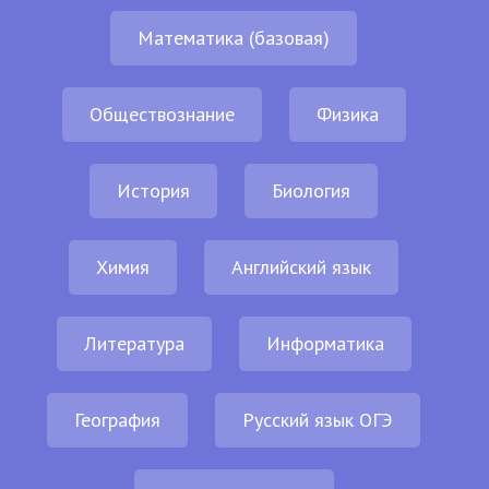
Математика (базовая)
Обществознание
Физика
История
Биология
Химия
Английский язык
Литература
Информатика
География
Русский язык ОГЭ