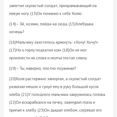
заметил скуластый солдат, прихрамывающий на
левую ногу. (13)Он поманил к себе Колю:
(14)– Эй, хозяин, пойди-ка сюда. (15)Хлебушка
хочешь?
(16)Мальчику захотелось крикнуть: «Хочу! Хочу!»
(17)Но к горлу подкатил ком. (18)Он не мог
произнести ни слова и молча глотал слюну.
(19)– Ты, наверно, плотно поужинал?
(20)Коля растерянно заморгал, а скуластый солдат
развязал мешок и сунул ему в руку большой кусок
хлеба. (21)У голодного мальчика закружилась голова.
(22)Он вскарабкался на печку, зажмурил глаза и
припал к хлебу. (23)Он дышал хлебом, согревал его