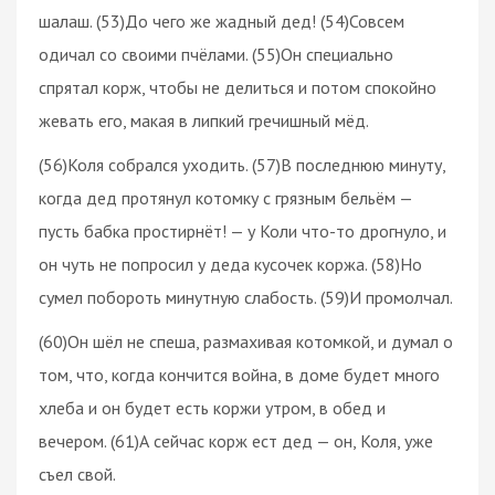
шалаш. (53)До чего же жадный дед! (54)Совсем
одичал со своими пчёлами. (55)Он специально
спрятал корж, чтобы не делиться и потом спокойно
жевать его, макая в липкий гречишный мёд.
(56)Коля собрался уходить. (57)В последнюю минуту,
когда дед протянул котомку с грязным бельём —
пусть бабка простирнёт! — у Коли что-то дрогнуло, и
он чуть не попросил у деда кусочек коржа. (58)Но
сумел побороть минутную слабость. (59)И промолчал.
(60)Он шёл не спеша, размахивая котомкой, и думал о
том, что, когда кончится война, в доме будет много
хлеба и он будет есть коржи утром, в обед и
вечером. (61)А сейчас корж ест дед — он, Коля, уже
съел свой.