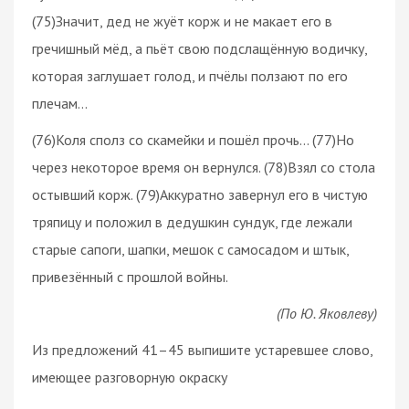
(75)Значит, дед не жуёт корж и не макает его в
гречишный мёд, а пьёт свою подслащённую водичку,
которая заглушает голод, и пчёлы ползают по его
плечам…
(76)Коля сполз со скамейки и пошёл прочь… (77)Но
через некоторое время он вернулся. (78)Взял со стола
остывший корж. (79)Аккуратно завернул его в чистую
тряпицу и положил в дедушкин сундук, где лежали
старые сапоги, шапки, мешок с самосадом и штык,
привезённый с прошлой войны.
(По Ю. Яковлеву)
Из предложений 41–45 выпишите устаревшее слово,
имеющее разговорную окраску