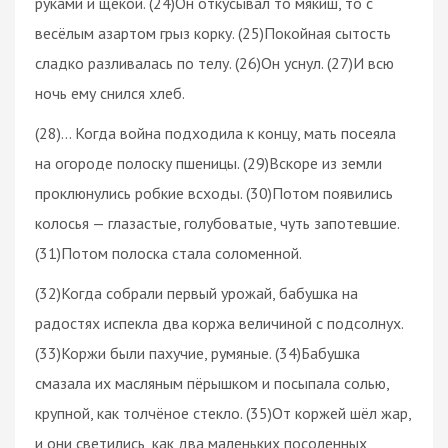
руками и щекой. (24)Он откусывал то мякиш, то с
весёлым азартом грыз корку. (25)Покойная сытость
сладко разливалась по телу. (26)Он уснул. (27)И всю
ночь ему снился хлеб.
(28)… Когда война подходила к концу, мать посеяла
на огороде полоску пшеницы. (29)Вскоре из земли
проклюнулись робкие всходы. (30)Потом появились
колосья — глазастые, голубоватые, чуть запотевшие.
(31)Потом полоска стала соломенной.
(32)Когда собрали первый урожай, бабушка на
радостях испекла два коржа величиной с подсолнух.
(33)Коржи были пахучие, румяные. (34)Бабушка
смазала их масляным пёрышком и посыпала солью,
крупной, как толчёное стекло. (35)От коржей шёл жар,
и они светились, как два маленьких посоленных