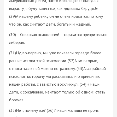
американских детей, часто восклицают: «Когда я
вырасту, я буду таким же, как дядюшка Скрудж!»
(29)А нашему ребёнку он не очень нравится, потому
что он, как считают дети, богатый и жадный.
(30)— Совковая психология! — скривится презрительно
либерал.
(31)Ну, во‑первых, мы уже показали гораздо более
ранние истоки этой психологии. (32)А во‑вторых,
относиться к ней можно по-разному. (33)Австрийский
психолог, которому мы рассказывали о принципах
нашей работы, с завистью воскликнул: (34) «Наши
дети, к сожалению, мечтают только об одном: стать
богаче».
(35)Нет, почему же? (36)И наши малыши не прочь