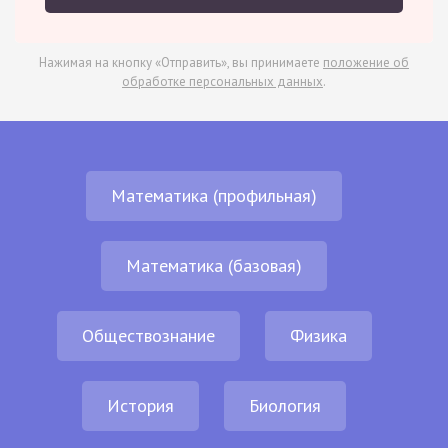
Нажимая на кнопку «Отправить», вы принимаете
положение об
обработке персональных данных
.
Математика (профильная)
Математика (базовая)
Обществознание
Физика
История
Биология