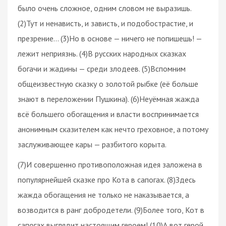
было очень сложное, одним словом не выразишь.
(2)Тут и ненависть, и зависть, и подобострастие, и
презрение… (3)Но в основе — ничего не попишешь! —
лежит неприязнь. (4)В русских народных сказках
богачи и жадины — среди злодеев. (5)Вспомним
общеизвестную сказку о золотой рыбке (её больше
знают в переложении Пушкина). (6)Неуёмная жажда
всё большего обогащения и власти воспринимается
анонимным сказителем как нечто греховное, а потому
заслуживающее кары — разбитого корыта.
(7)И совершенно противоположная идея заложена в
популярнейшей сказке про Кота в сапогах. (8)Здесь
жажда обогащения не только не наказывается, а
возводится в ранг добродетели. (9)Более того, Кот в
сапогах выглядит настоящим героем! (10)А вот герой