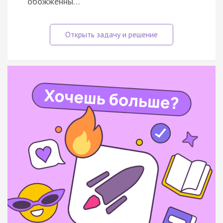
обожжённы…