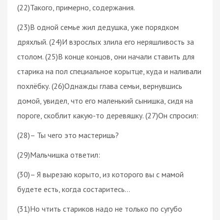
(22)Такого, примерно, содержания.
(23)В одной семье жил дедушка, уже порядком
дряхлый. (24)И взрослых злила его неряшливость за
столом. (25)В конце концов, они начали ставить для
старика на пол специальное корытце, куда и наливали
похлёбку. (26)Однажды глава семьи, вернувшись
домой, увидел, что его маленький сынишка, сидя на
пороге, скоблит какую-то деревяшку. (27)Он спросил:
(28)– Ты чего это мастеришь?
(29)Мальчишка ответил:
(30)– Я вырезаю корыто, из которого вы с мамой
будете есть, когда состаритесь…
(31)Но чтить стариков надо не только по сугубо