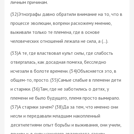
личным причинам.
(32)Этнографы давно обратили внимание на то, что в
процессе эволюции, вопреки расхожему мнению,
выживали только те племена, где в основе
человеческих отношений лежала не сила, а (…).
(33)А те, где властвовал культ силы, где слабость
отвергалась, как досадная помеха, бесследно
исчезали в болоте времени. (34)Объясняется это, в
общем-то, просто. (35)Самые слабые в племени дети
и старики. (36)Там, где не заботились о детях, у
племени не было будущего, племя просто вымирало.
(37)А старики зачем? (38)Да за тем, что именно они
несли и передавали младшим накопленный
десятилетиями опыт борьбы и выживания, они учили,
лечили и, в силу нажитого авторитета, гасили