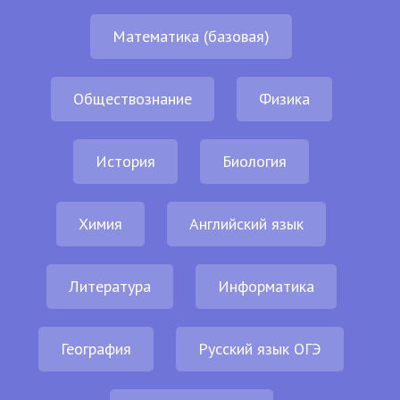
Математика (базовая)
Обществознание
Физика
История
Биология
Химия
Английский язык
Литература
Информатика
География
Русский язык ОГЭ