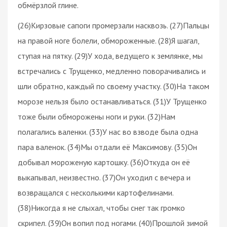
обмёрзлой глине.
(26)Кирзовые сапоги промерзали насквозь. (27)Пальцы
на правой ноге болели, обмороженные. (28)Я шагал,
ступая на пятку. (29)У хода, ведущего к землянке, мы
встречались с Трущенко, медленно поворачивались и
шли обратно, каждый по своему участку. (30)На таком
морозе нельзя было останавливаться. (31)У Трущенко
тоже были обморожены ноги и руки. (32)Нам
полагались валенки. (33)У нас во взводе была одна
пара валенок. (34)Мы отдали её Максимову. (35)Он
добывал мороженую картошку. (36)Откуда он её
выкапывал, неизвестно. (37)Он уходил с вечера и
возвращался с несколькими картофелинами.
(38)Никогда я не слыхал, чтобы снег так громко
скрипел. (39)Он вопил под ногами. (40)Прошлой зимой