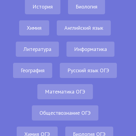
История
Биология
Химия
Английский язык
Литература
Информатика
География
Русский язык ОГЭ
Математика ОГЭ
Обществознание ОГЭ
Химия ОГЭ
Биология ОГЭ