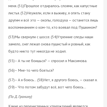
меня. (51)Прошлое отдиралось слоями, как капустные
листья. (52)Неужели, если я выживу, я опять стану
другим и всё это — окопы, голодуха — останется лишь
воспоминанием о ком-то, кто воевал под Пушкином?
(53)Мы свернули с шоссе. (54)Утренние следы наши
замело, снег лежал снова пушистый и ровный, как
будто никто тут никогда не ходил.
(55)– А ты не боишься? — спросил я Максимова.
(56)– Мне-то чего бояться?
(57)– А я боюсь… (58)Нет, я другого боюсь, — сказал я.
(59)– Что потом забудут всё, вот чего боюсь…
(По Д. Гранину)
Какие из перечисленных утверждений являются