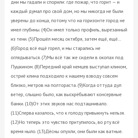
дни мы гадали и спорили: где пожар, что горит — и
каждый думал про свой дом, но мы никогда не были
уверены до конца, потому что на горизонте город не
имел глубины. (4)Он имел только профиль, вырезанный
из тени. (5)Прошёл месяц октября, затем ещё, ещё…
(6)Город всё ещё горел, и мы старались не
оглядываться. (7)Мы всё так же сидели в окопах под
Пушкином. (8)Передний край немцев выступал клином,
остриё клина подходило к нашему взводу совсем
близко, метров на полтораста. (9)Когда оттуда дул
ветер, слышно было, как выскрёбывают консервные
банки. (10)От этих звуков нас подташнивало.
(11)Сперва казалось, что к голоду привыкнуть нельзя.
(12)Но теперь это чувство притупилось, во рту всё
время ныло. (13)Дёсны опухли, они были как ватные.