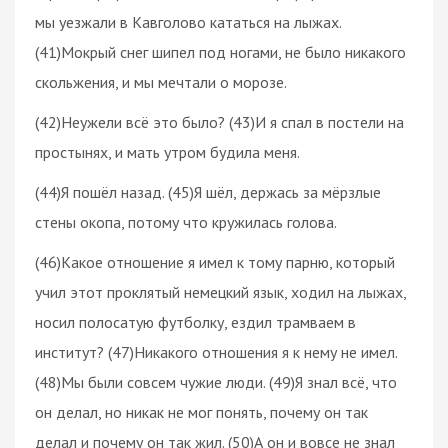
мы уезжали в Кавголово кататься на лыжах.
(41)Мокрый снег шипел под ногами, не было никакого
скольжения, и мы мечтали о морозе.
(42)Неужели всё это было? (43)И я спал в постели на
простынях, и мать утром будила меня.
(44)Я пошёл назад. (45)Я шёл, держась за мёрзлые
стены окопа, потому что кружилась голова.
(46)Какое отношение я имел к тому парню, который
учил этот проклятый немецкий язык, ходил на лыжах,
носил полосатую футболку, ездил трамваем в
институт? (47)Никакого отношения я к нему не имел.
(48)Мы были совсем чужие люди. (49)Я знал всё, что
он делал, но никак не мог понять, почему он так
делал и почему он так жил. (50)А он и вовсе не знал