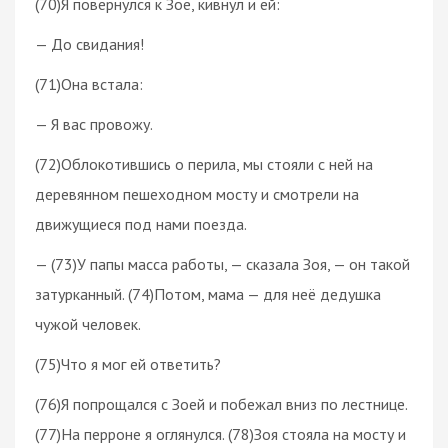
(70)Я повернулся к Зое, кивнул и ей:
— До свидания!
(71)Она встала:
— Я вас провожу.
(72)Облокотившись о перила, мы стояли с ней на
деревянном пешеходном мосту и смотрели на
движущиеся под нами поезда.
— (73)У папы масса работы, — сказала Зоя, — он такой
затурканный. (74)Потом, мама — для неё дедушка
чужой человек.
(75)Что я мог ей ответить?
(76)Я попрощался с Зоей и побежал вниз по лестнице.
(77)На перроне я оглянулся. (78)Зоя стояла на мосту и