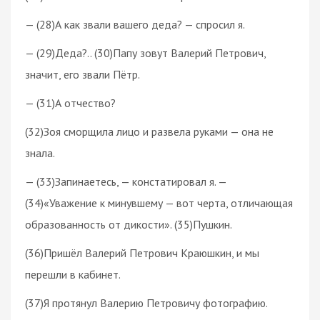
— (28)А как звали вашего деда? — спросил я.
— (29)Деда?.. (30)Папу зовут Валерий Петрович,
значит, его звали Пётр.
— (31)А отчество?
(32)Зоя сморщила лицо и развела руками — она не
знала.
— (33)Запинаетесь, — констатировал я. —
(34)«Уважение к минувшему — вот черта, отличающая
образованность от дикости». (35)Пушкин.
(36)Пришёл Валерий Петрович Краюшкин, и мы
перешли в кабинет.
(37)Я протянул Валерию Петровичу фотографию.