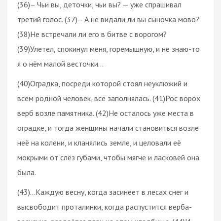
(36)– Чьи вы, деточки, чьи вы? — уже спрашивал
третий голос. (37)– А не видали ли вы сыночка мово?
(38)Не встречали ли его в битве с ворогом?
(39)Улетел, спокинул меня, горемышную, и не знаю-то
я о нём малой весточки…
(40)Оградка, посреди которой стоял неуклюжий и
всем родной человек, всё заполнялась. (41)Рос ворох
верб возле памятника. (42)Не осталось уже места в
оградке, и тогда женщины начали становиться возле
неё на колени, и кланялись земле, и целовали её
мокрыми от слёз губами, чтобы мягче и ласковей она
была.
(43)…Каждую весну, когда засинеет в лесах снег и
высвободит проталинки, когда распустится верба-