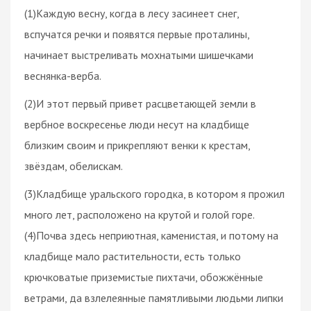
(1)Каждую весну, когда в лесу засинеет снег,
вспучатся речки и появятся первые проталины,
начинает выстреливать мохнатыми шишечками
веснянка-верба.
(2)И этот первый привет расцветающей земли в
вербное воскресенье люди несут на кладбище
близким своим и прикрепляют венки к крестам,
звёздам, обелискам.
(3)Кладбище уральского городка, в котором я прожил
много лет, расположено на крутой и голой горе.
(4)Почва здесь неприютная, каменистая, и потому на
кладбище мало растительности, есть только
крючковатые приземистые пихтачи, обожжённые
ветрами, да взлелеянные памятливыми людьми липки