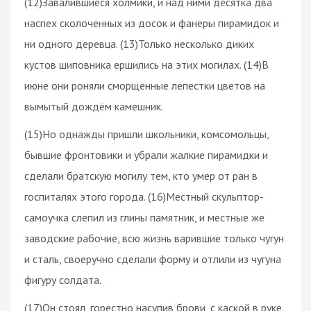
(12)Завалившиеся холмики, и над ними десятка два
наспех сколоченных из досок и фанеры пирамидок и
ни одного деревца. (13)Только несколько диких
кустов шиповника ершились на этих могилах. (14)В
июне они роняли сморщенные лепестки цветов на
вымытый дождём камешник.
(15)Но однажды пришли школьники, комсомольцы,
бывшие фронтовики и убрали жалкие пирамидки и
сделали братскую могилу тем, кто умер от ран в
госпиталях этого города. (16)Местный скульптор-
самоучка слепил из глины памятник, и местные же
заводские рабочие, всю жизнь варившие только чугун
и сталь, своеручно сделали форму и отлили из чугуна
фигуру солдата.
(17)Он стоял, горестно насупив брови, с каской в руке.