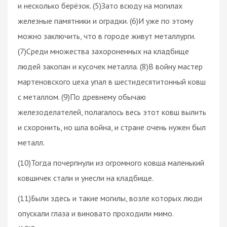
и несколько берёзок. (5)Зато всюду на могилах
железные памятники и оградки. (6)И уже по этому
можно заключить, что в городе живут металлурги.
(7)Среди множества захороненных на кладбище
людей закопан и кусочек металла. (8)В войну мастер
мартеновского цеха упал в шестидесятитонный ковш
с металлом. (9)По древнему обычаю
железоделателей, полагалось весь этот ковш вылить
и схоронить, но шла война, и стране очень нужен был
металл.
(10)Тогда почерпнули из огромного ковша маленький
ковшичек стали и унесли на кладбище.
(11)Были здесь и такие могилы, возле которых люди
опускали глаза и виновато проходили мимо.