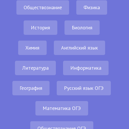
Обществознание
Физика
История
Биология
Химия
Английский язык
Литература
Информатика
География
Русский язык ОГЭ
Математика ОГЭ
Обществознание ОГЭ