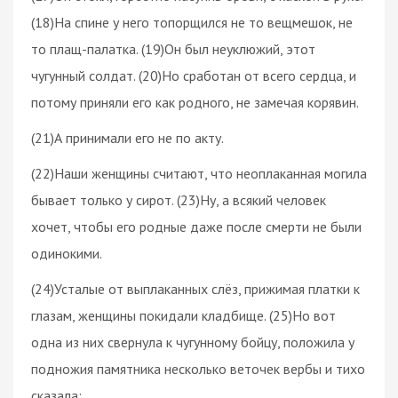
(18)На спине у него топорщился не то вещмешок, не
то плащ-палатка. (19)Он был неуклюжий, этот
чугунный солдат. (20)Но сработан от всего сердца, и
потому приняли его как родного, не замечая корявин.
(21)А принимали его не по акту.
(22)Наши женщины считают, что неоплаканная могила
бывает только у сирот. (23)Ну, а всякий человек
хочет, чтобы его родные даже после смерти не были
одинокими.
(24)Усталые от выплаканных слёз, прижимая платки к
глазам, женщины покидали кладбище. (25)Но вот
одна из них свернула к чугунному бойцу, положила у
подножия памятника несколько веточек вербы и тихо
сказала: