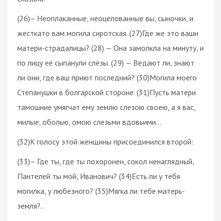
(26)– Неоплаканные, неоцелованные вы, сыночки, и
жесткато вам могила сиротская. (27)Где же это ваши
матери-страдалицы? (28) — Она замолкла на минуту, и
по лицу её сыпанули слёзы. (29) — Ведают ли, знают
ли они, где ваш приют последний? (30)Могила моего
Степанушки в болгарской стороне. (31)Пусть матери
тамошние умягчат ему землю слезою своею, а я вас,
милые, оболью, омою слезьми вдовьими…
(32)К голосу этой женщины присоединился второй:
(33)– Где ты, где ты похоронен, сокол ненаглядный,
Пантелей ты мой, Иванович? (34)Есть ли у тебя
могилка, у любезного? (35)Мягка ли тебе матерь-
земля?..