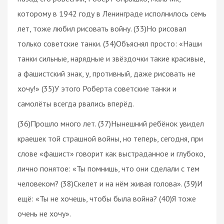
которому в 1942 году в Ленинграде исполнилось семь
лет, тоже любил рисовать войну. (33)Но рисовал
только советские танки. (34)Объяснял просто: «Наши
танки сильные, нарядные и звёздочки такие красивые,
а фашистский знак, у, противный, даже рисовать не
хочу!» (35)У этого Роберта советские танки и
самолёты всегда рвались вперёд.
(36)Прошло много лет. (37)Нынешний ребёнок увидел
краешек той страшной войны, но теперь, сегодня, при
слове «фашист» говорит как выстраданное и глубоко,
лично понятое: «Ты помнишь, что они сделали с тем
человеком? (38)Скелет и на нём живая голова». (39)И
ещё: «Ты не хочешь, чтобы была война? (40)Я тоже
очень не хочу».