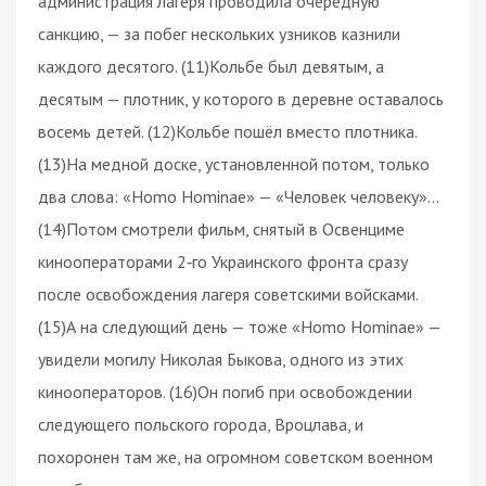
администрация лагеря проводила очередную
санкцию, — за побег нескольких узников казнили
каждого десятого. (11)Кольбе был девятым, а
десятым — плотник, у которого в деревне оставалось
восемь детей. (12)Кольбе пошёл вместо плотника.
(13)На медной доске, установленной потом, только
два слова: «Ноmo Hominае» — «Человек человеку»…
(14)Потом смотрели фильм, снятый в Освенциме
кинооператорами 2‑го Украинского фронта сразу
после освобождения лагеря советскими войсками.
(15)А на следующий день — тоже «Ноmo Hominае» —
увидели могилу Николая Быкова, одного из этих
кинооператоров. (16)Он погиб при освобождении
следующего польского города, Вроцлава, и
похоронен там же, на огромном советском военном