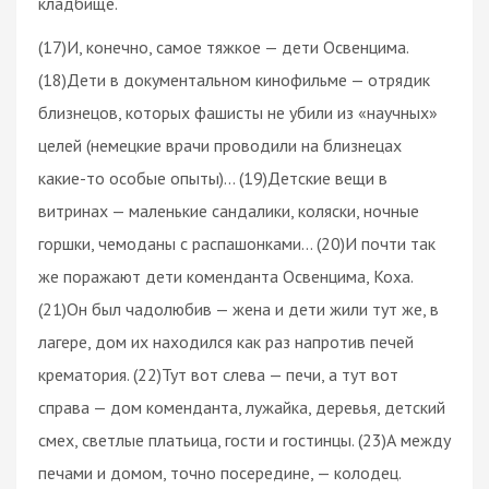
кладбище.
(17)И, конечно, самое тяжкое — дети Освенцима.
(18)Дети в документальном кинофильме — отрядик
близнецов, которых фашисты не убили из «научных»
целей (немецкие врачи проводили на близнецах
какие-то особые опыты)… (19)Детские вещи в
витринах — маленькие сандалики, коляски, ночные
горшки, чемоданы с распашонками… (20)И почти так
же поражают дети коменданта Освенцима, Коха.
(21)Он был чадолюбив — жена и дети жили тут же, в
лагере, дом их находился как раз напротив печей
крематория. (22)Тут вот слева — печи, а тут вот
справа — дом коменданта, лужайка, деревья, детский
смех, светлые платьица, гости и гостинцы. (23)А между
печами и домом, точно посередине, — колодец.