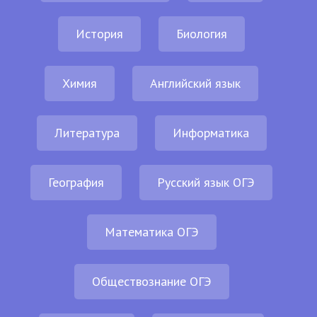
История
Биология
Химия
Английский язык
Литература
Информатика
География
Русский язык ОГЭ
Математика ОГЭ
Обществознание ОГЭ