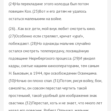
(24)На перекладине этого колодца был потом
повешен Кох. (25)Вот и его детям не удалось
остаться маленькими на войне.
(26)…Как все дети, мой внук любит смотреть кино.
(27)Особенно если стреляют, кричат «ура!»,
побеждают. (28)Но однажды мальчик случайно
остался смотреть телепередачу, посвящённую
годовщине Нюрнбергского процесса. (29)И увидел
кадры, снятые нашими кинооператорами, тем самым
Н. Быковым, в 1944, при освобождении Освенцима.
(30)Ночью он плохо спал. (31)Потом, рисуя войну, бои,
самолёты, он совсем перестал чертить такой
простенький, такой удобный для изображения знак
свастики. (32)Перестал, хоть и не знает, что много лет
назад его ровесник, Роберт Опрышко, мальчик,