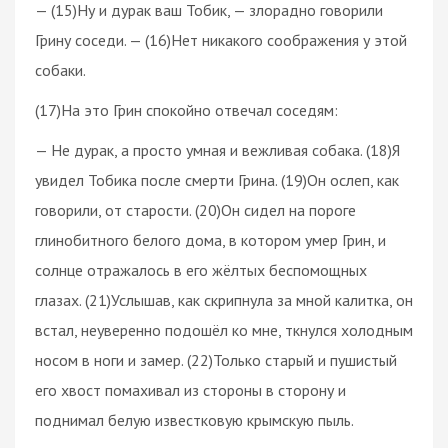
— (15)Ну и дурак ваш Тобик, — злорадно говорили
Грину соседи. — (16)Нет никакого соображения у этой
собаки.
(17)На это Грин спокойно отвечал соседям:
— Не дурак, а просто умная и вежливая собака. (18)Я
увидел Тобика после смерти Грина. (19)Он ослеп, как
говорили, от старости. (20)Он сидел на пороге
глинобитного белого дома, в котором умер Грин, и
солнце отражалось в его жёлтых беспомощных
глазах. (21)Услышав, как скрипнула за мной калитка, он
встал, неуверенно подошёл ко мне, ткнулся холодным
носом в ноги и замер. (22)Только старый и пушистый
его хвост помахивал из стороны в сторону и
поднимал белую известковую крымскую пыль.