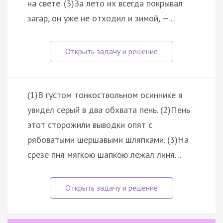
на свете. (3)За лето их всегда покрывал
загар, он уже не отходил и зимой, —…
(1)В густом тонкоствольном осиннике я
увидел серый в два обхвата пень. (2)Пень
этот сторожили выводки опят с
рябоватыми шершавыми шляпками. (3)На
срезе пня мягкою шапкою лежал линя…