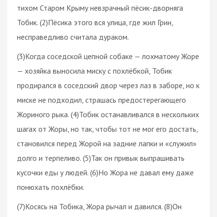
тихом Старом Крыму невзрачный пёсик-дворняга
Тобик. (2)Пёсика этого вся улица, где жил Грин,
несправедливо считала дураком.
(3)Когда соседской цепной собаке — лохматому Жоре
— хозяйка выносила миску с похлёбкой, Тобик
продирался в соседский двор через лаз в заборе, но к
миске не подходил, страшась предостерегающего
Жориного рыка. (4)Тобик останавливался в нескольких
шагах от Жоры, но так, чтобы тот не мог его достать,
становился перед Жорой на задние лапки и «служил»
долго и терпеливо. (5)Так он привык выпрашивать
кусочки еды у людей. (6)Но Жора не давал ему даже
понюхать похлёбки.
(7)Косясь на Тобика, Жора рычал и давился. (8)Он