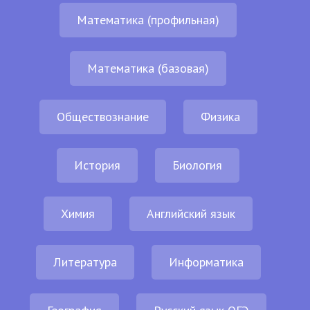
Математика (профильная)
Математика (базовая)
Обществознание
Физика
История
Биология
Химия
Английский язык
Литература
Информатика