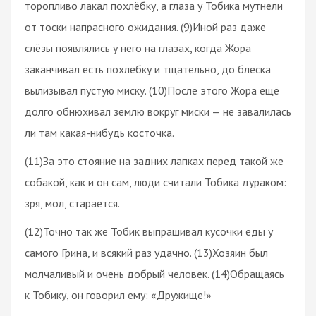
торопливо лакал похлёбку, а глаза у Тобика мутнели
от тоски напрасного ожидания. (9)Иной раз даже
слёзы появлялись у него на глазах, когда Жора
заканчивал есть похлёбку и тщательно, до блеска
вылизывал пустую миску. (10)После этого Жора ещё
долго обнюхивал землю вокруг миски — не завалилась
ли там какая-нибудь косточка.
(11)За это стояние на задних лапках перед такой же
собакой, как и он сам, люди считали Тобика дураком:
зря, мол, старается.
(12)Точно так же Тобик выпрашивал кусочки еды у
самого Грина, и всякий раз удачно. (13)Хозяин был
молчаливый и очень добрый человек. (14)Обращаясь
к Тобику, он говорил ему: «Дружище!»