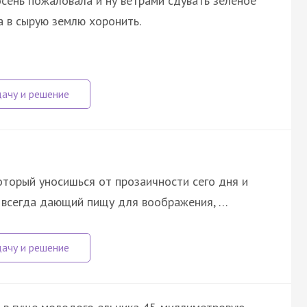
осень пожаловала и ну ветрами сдувать зелёное
а в сырую землю хоронить.
который уносишься от прозаичности сего дня и
о всегда дающий пищу для воображения, …