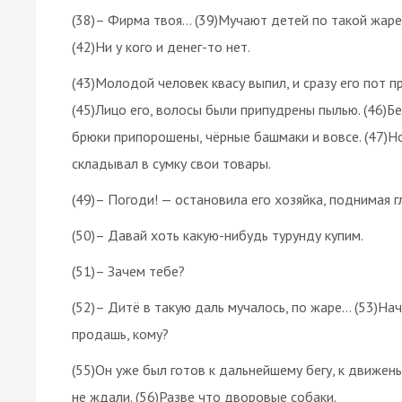
(38)– Фирма твоя… (39)Мучают детей по такой жаре. 
(42)Ни у кого и денег-то нет.
(43)Молодой человек квасу выпил, и сразу его пот п
(45)Лицо его, волосы были припудрены пылью. (46)Б
брюки припорошены, чёрные башмаки и вовсе. (47)Но
складывал в сумку свои товары.
(49)– Погоди! — остановила его хозяйка, поднимая г
(50)– Давай хоть какую-нибудь турунду купим.
(51)– Зачем тебе?
(52)– Дитё в такую даль мучалось, по жаре… (53)Нача
продашь, кому?
(55)Он уже был готов к дальнейшему бегу, к движен
не ждали. (56)Разве что дворовые собаки.