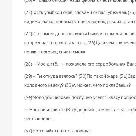
(22)Гость улыбкой сиял, словами сыпал, убеждая. (
видимо, начал понимать тщету надежд своих, стал г
(24)И в самом деле, не нужны были в этом дворе ни н
в город часто наведываются. (26)Да и чем завлечёш
поняв, торговец сник и смолк.
(28)– Моё дитё… — пожалела его сердобольная Вале
(29)– Ты откуда взялось? (30)По такой жаре. (31)Сад
холодного кваску? (33)А может, чего похлебаешь?
(34)Молодой человек послушно уселся, квасу попрос
— Нас привезли. (35)В ту деревню, а меня в эту… —
честь юбилея…
(37)Но хозяйка его остановила: