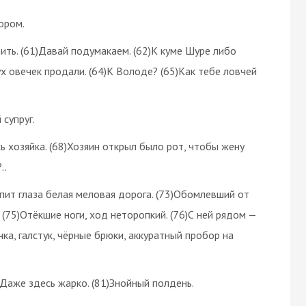
ором.
бить. (61)Давай подумакаем. (62)К куме Шуре либо
ух овечек продали. (64)К Володе? (65)Как тебе ловчей
супруг.
сь хозяйка. (68)Хозяин открыл было рот, чтобы жену
..
епит глаза белая меловая дорога. (73)Обомлевший от
(75)Отёкшие ноги, ход неторопкий. (76)С ней рядом —
ка, галстук, чёрные брюки, аккуратный пробор на
0)Даже здесь жарко. (81)Знойный полдень.