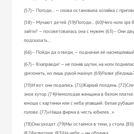
(57)– Погоди… — снова остановила хозяйка с пригов
(58)– Мучают детей. (59)Погоди… (60)Чего ноги зря 
зайти? — посоветовалась она с мужем. (63)– Они дв
подсказать…
(66)– Пойди да отведи, — подначил её насмешливый 
(67)– Взаправди! — не поняв шутки, на ноги подняла
урезонить, но лишь рукой махнул. (69)Разве убедишь?
(70)И вот они подались. (71)Жаркий полдень. (72)Сл
зноя хутор. (74)Немолодая женщина в белом платке. 
юноша с картинки или с неба упавший: белая рубашеч
голове. (77)«Наша фирма в честь юбилея…»
(78)Они уходят. (79)Мы остаёмся в тени, у стола. (8
(82)Безветрие. (83)На небе — ни облачка.