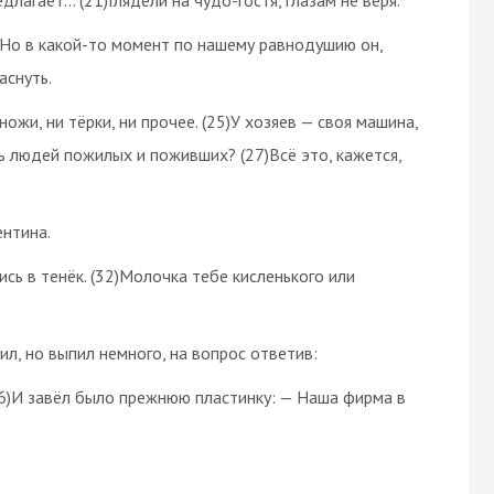
23)Но в какой-то момент по нашему равнодушию он,
аснуть.
ожи, ни тёрки, ни прочее. (25)У хозяев — своя машина,
ь людей пожилых и поживших? (27)Всё это, кажется,
нтина.
ись в тенёк. (32)Молочка тебе кисленького или
ил, но выпил немного, на вопрос ответив:
(36)И завёл было прежнюю пластинку: — Наша фирма в