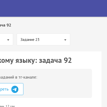
ача 92
Задание 23
кому языку: задача 92
аданий в тг-канале:
треть
ин. 17 сек.