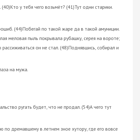
(40)Кто у тебя чего возьмёт? (41)Тут одни старики.
рошиб. (44)Побегай по такой жаре да в такой амуниции.
елая меловая пыль покрывала рубашку, серея на вороте;
 рассиживаться он не стал. (48)Поднявшись, собирал и
лаза на мужа.
льство ругать будет, что не продал. (54)А чего тут
ью по дремавшему в летнем зное хутору, где его вовсе