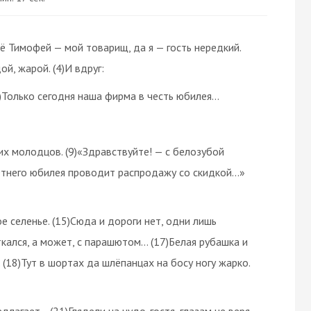
её Тимофей — мой товарищ, да я — гость нередкий.
й, жарой. (4)И вдруг:
)Только сегодня наша фирма в честь юбилея…
тих молодцов. (9)«Здравствуйте! — с белозубой
летнего юбилея проводит распродажу со скидкой…»
ое селенье. (15)Сюда и дороги нет, одни лишь
ткался, а может, с парашютом… (17)Белая рубашка и
 (18)Тут в шортах да шлёпанцах на босу ногу жарко.
длагает… (21)Глядели на чудо-гостя, глазам не веря.