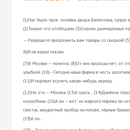
(1)Нас было трое: хозяйка двора Валентина, супруг 
(2)Только что отобедали. (3)Сидели, разморённые едо
— Разрешите предложить вам товары со скидкой! (5
(6)Я не верил глазам.
(7)В Москве — понятно. (8)От них прохода нет, от э
улыбкой. (10)– Сегодня наша фирма в честь десяти
(11)И норовят всучить какую-нибудь ерунду.
(12)Но это — Москва. (13)А здесь… (14)Далёкое глух
колдобины. (16)А он — вот: из жаркого марева ли со
галстук, аккуратный пробор на голове, чёрные брюки.
(19)А он…
(20)– Только сегодня наша фирма в честь юбилея пре