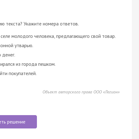
ию текста? Укажите номера ответов.
м селе молодого человека, предлагающего свой товар.
хонной утварью.
о денег.
бирался из города пешком.
йти покупателей.
Объект авторского права ООО «Легион»
еть решение