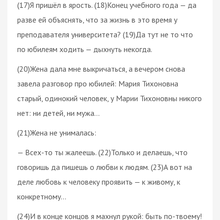
(17)Я пришёл в ярость. (18)Конец учебного года — да
разве ей объяснять, что за жизнь в это время у
преподавателя университета? (19)Да тут не то что
по юбилеям ходить — дыхнуть некогда.
(20)Жена дала мне выкричаться, а вечером снова
завела разговор про юбилей: Мария Тихоновна
старый, одинокий человек, у Марии Тихоновны никого
нет: ни детей, ни мужа…
(21)Жена не унималась:
— Всех-то ты жалеешь. (22)Только и делаешь, что
говоришь да пишешь о любви к людям. (23)А вот на
деле любовь к человеку проявить — к живому, к
конкретному…
(24)И в конце концов я махнул рукой: быть по-твоему!