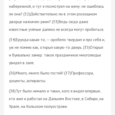
набережной, и тут я посмотрел на жену: не ошиблась
ли она? (32)Действительно ли в этом роскошном
дворце назначен ужин? (33)Ведь сюда даже
известные учёные далеко не всегда могут пробиться.
(34)Ерунда какая-то, — оробело твердил я про себя и,
уж не помню как, открыл какую-то дверь. (35)Открыл
и буквально замер: такое праздничное многолюдье
увидел в зале.
(36)Много, много было гостей! (37)Профессора,
доценты, аспиранты.
(38)Тут было немало и таких, кого я видел впервые,
кто жил и работал на Дальнем Востоке, в Сибири, на
Урале, на Кольском полуострове.