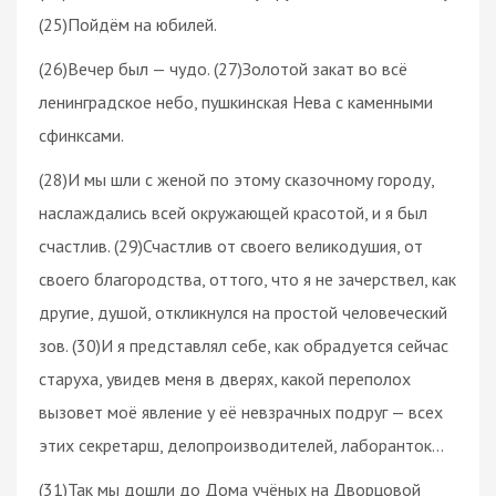
(25)Пойдём на юбилей.
(26)Вечер был — чудо. (27)Золотой закат во всё
ленинградское небо, пушкинская Нева с каменными
сфинксами.
(28)И мы шли с женой по этому сказочному городу,
наслаждались всей окружающей красотой, и я был
счастлив. (29)Счастлив от своего великодушия, от
своего благородства, оттого, что я не зачерствел, как
другие, душой, откликнулся на простой человеческий
зов. (30)И я представлял себе, как обрадуется сейчас
старуха, увидев меня в дверях, какой переполох
вызовет моё явление у её невзрачных подруг — всех
этих секретарш, делопроизводителей, лаборанток…
(31)Так мы дошли до Дома учёных на Дворцовой