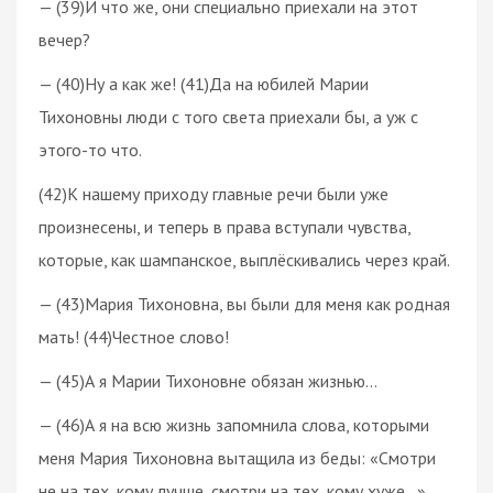
— (39)И что же, они специально приехали на этот
вечер?
— (40)Ну а как же! (41)Да на юбилей Марии
Тихоновны люди с того света приехали бы, а уж с
этого-то что.
(42)К нашему приходу главные речи были уже
произнесены, и теперь в права вступали чувства,
которые, как шампанское, выплёскивались через край.
— (43)Мария Тихоновна, вы были для меня как родная
мать! (44)Честное слово!
— (45)А я Марии Тихоновне обязан жизнью…
— (46)А я на всю жизнь запомнила слова, которыми
меня Мария Тихоновна вытащила из беды: «Смотри
не на тех, кому лучше, смотри на тех, кому хуже…»