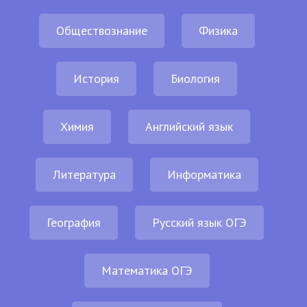
Обществознание
Физика
История
Биология
Химия
Английский язык
Литература
Информатика
География
Русский язык ОГЭ
Математика ОГЭ