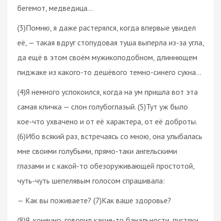
бегемот, медведица…
(3)Помню, я даже растерялся, когда впервые увидел
её, — такая вдруг стопудовая туша выперла из-за угла,
да ещё в этом своём мужикоподобном, длиннющем
пиджаке из какого-то дешёвого темно-синего сукна…
(4)Я немного успокоился, когда на ум пришла вот эта
самая кличка — слон голубоглазый. (5)Тут уж было
кое-что ухвачено и от её характера, от её доброты.
(6)Ибо всякий раз, встречаясь со мною, она улыбалась
мне своими голубыми, прямо-таки ангельскими
глазами и с какой-то обезоруживающей простотой,
чуть-чуть шепелявым голосом спрашивала:
— Как вы поживаете? (7)Как ваше здоровье?
(8)Я, конечно, говорил какие-то банальности, пустяки.