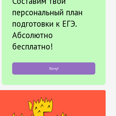
Составим твой
персональный план
подготовки к ЕГЭ.
Абсолютно
бесплатно!
Хочу!