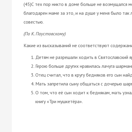
(45)С тех пор никто в доме больше не возмущался м
благодарен маме за это, и на душе у меня было так 
совестью.
(По К. Паустовскому)
Какие из высказываний не соответствуют содержан
Детям не разрешали ходить в Святославский я
Герою больше других нравилась лачуга шарман
Отец считал, что в кругу бедняков его сын на
Мать запретила сыну общаться с дочерью шар
О том, что её сын ходит к беднякам, мать уз
книгу «Три мушкетёра».