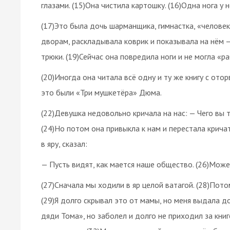
глазами. (15)Она чистила картошку. (16)Одна нога у 
(17)Это была дочь шарманщика, гимнастка, «человек
дворам, раскладывала коврик и показывала на нём —
трюки. (19)Сейчас она повредила ноги и не могла «р
(20)Иногда она читала всё одну и ту же книгу с ото
это были «Три мушкетёра» Дюма.
(22)Девушка недовольно кричала на нас: — Чего вы т
(24)Но потом она привыкла к нам и перестала кричат
в яру, сказал:
— Пусть видят, как мается наше общество. (26)Може
(27)Сначала мы ходили в яр целой ватагой. (28)Пото
(29)Я долго скрывал это от мамы, но меня выдала д
дяди Тома», но заболел и долго не приходил за книг