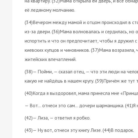
на квартиру. (32)Мама открыла ей дверь, и всё обна
её ледяному молчанию.
(34)Вечером между мамой и отцом происходил в сто
из-за двери. (36)Мама волновалась и сердилась, но 
испортить и что он предпочитает, чтобы я дружил 
киевских купцов и чиновников. (37)Мама возразила,
житейских впечатлений.
(38)— Пойми, — сказал отец, — что эти люди на че
какую не найдёшь в нашем кругу. (39)Причём же тут
(40)Когда я выздоровел, мама принесла мне «Принца
— Вот… отнеси это сам… дочери шарманщика. (41)Я не
(42)— Лиза, — ответил я робко.
(43)— Ну вот, отнеси эту книгу Лизе. (44)В подарок.