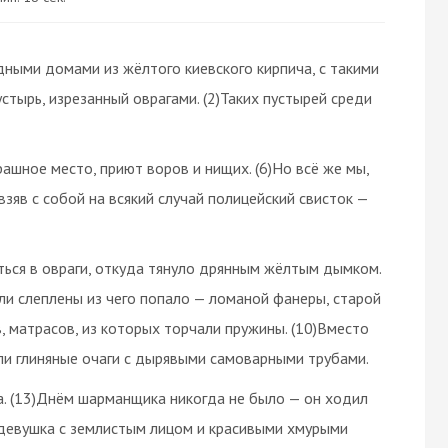
дными домами из жёлтого киевского кирпича, с такими
стырь, изрезанный оврагами. (2)Таких пустырей среди
трашное место, приют воров и нищих. (6)Но всё же мы,
взяв с собой на всякий случай полицейский свисток —
ться в овраги, откуда тянуло дрянным жёлтым дымком.
ыли слеплены из чего попало — ломаной фанеры, старой
в, матрасов, из которых торчали пружины. (10)Вместо
или глиняные очаги с дырявыми самоварными трубами.
а. (13)Днём шарманщика никогда не было — он ходил
я девушка с землистым лицом и красивыми хмурыми