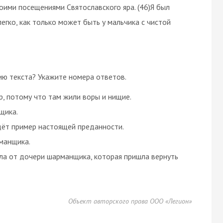
оими посещениями Святославского яра. (46)Я был
легко, как только может быть у мальчика с чистой
ию текста? Укажите номера ответов.
р, потому что там жили воры и нищие.
щика.
йдёт пример настоящей преданности.
манщика.
нала от дочери шарманщика, которая пришла вернуть
Объект авторского права ООО «Легион»