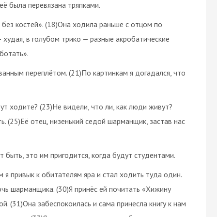
неё была перевязана тряпками.
 без костей». (18)Она ходила раньше с отцом по
 худая, в голубом трико — разные акробатические
аботать».
рванным переплётом. (21)По картинкам я догадался, что
ут ходите? (23)Не видели, что ли, как люди живут?
ь. (25)Её отец, низенький седой шарманщик, застав нас
т быть, это им пригодится, когда будут студентами.
м я привык к обитателям яра и стал ходить туда один.
очь шарманщика. (30)Я принёс ей почитать «Хижину
ой. (31)Она забеспокоилась и сама принесла книгу к нам