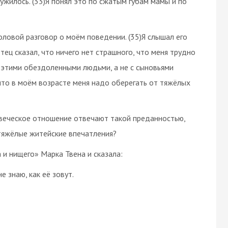
ружилось. (33)Я понял это по сжатым губам мамы и по
ловой разговор о моём поведении. (35)Я слышал его
отец сказал, что ничего нет страшного, что меня трудно
с этими обездоленными людьми, а не с сыновьями
 что в моём возрасте меня надо оберегать от тяжёлых
ловеческое отношение отвечают такой преданностью,
 тяжёлые житейские впечатления?
 и нищего» Марка Твена и сказала:
 знаю, как её зовут.