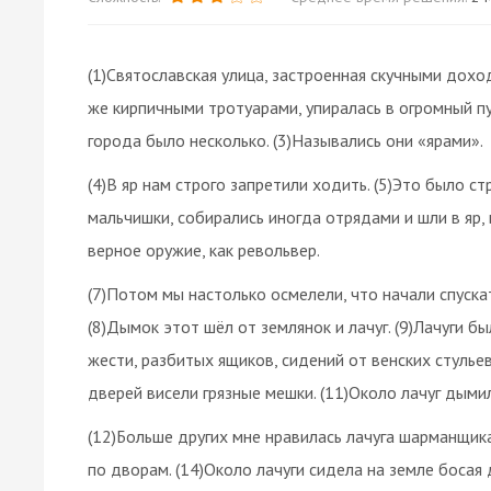
(1)Святославская улица, застроенная скучными дохо
же кирпичными тротуарами, упиралась в огромный пу
города было несколько. (3)Назывались они «ярами».
(4)В яр нам строго запретили ходить. (5)Это было с
мальчишки, собирались иногда отрядами и шли в яр, 
верное оружие, как револьвер.
(7)Потом мы настолько осмелели, что начали спуска
(8)Дымок этот шёл от землянок и лачуг. (9)Лачуги б
жести, разбитых ящиков, сидений от венских стулье
дверей висели грязные мешки. (11)Около лачуг дым
(12)Больше других мне нравилась лачуга шарманщик
по дворам. (14)Около лачуги сидела на земле боса