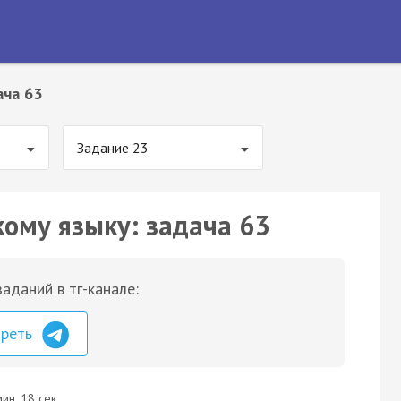
ача 63
Задание 23
кому языку: задача 63
аданий в тг-канале:
треть
ин. 18 сек.