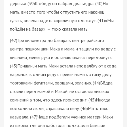
деревья. (39)К обеду он набрал два ведра. (40)Но
мать, вместо того чтобы отпустить его наконец
гулять, велела надеть «приличную одежду». (41)«Мы
пойдём на базар», — тихо сказала мать.
(42)Три километра до базара в центре райского
центра пешком шли Мака и мама и тащили по ведру с
вишнями, меняя руки и останавливаясь передохнуть.
(43)Пришли, и мать Маки встала неподалёку от входа
на рынок, в одном ряду с привычными к этому делу
торговками фруктами, овощами, зеленью. (44)Вёдра
стояли перед мамой и Макой, не оставляя никаких
сомнений в том, что здесь происходит. (45)Иногда
подходили люди, спрашивали цену. (46)Мать тихо
называла. (47)Чаще подбегали ученики матери Маки
из школы, где она работала, подходили бывшие