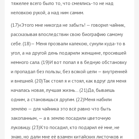
тяжелее всего было то, что смеялись-то не над
неловкою рукой, а над ним самим.
(17)«Этого мне никогда не забыть! — говорил чайник,
рассказывая впоследствии свою биографию самому
себе. (18)— Меня прозвали калекою, сунули куда-то в
угол, а на другой день подарили женщине, просившей
немного сала. (19)И вот попал я в бедную обстановку
и пропадал без пользы, без всякой цели — внутренней
и внешней. (20)Так стоял я и стоял, как вдруг для меня
началась новая, лучшая жизнь… (21)Да, бываешь
одним, а становишься другим. (22)Меня набили
землёю — для чайника это всё равно что быть
закопанным, — а в землю посадили цветочную
луковицу. (23)Кто посадил, кто подарил её мне, не
знаю, но дали мне её взамен китайских листочков и