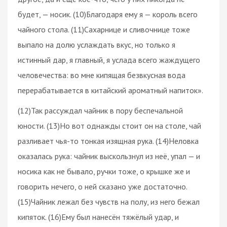
будет, — носик. (10)Благодаря ему я — король всего
чайного стола. (11)Сахарнице и сливочнице тоже
выпало на долю услаждать вкус, но только я
истинный дар, я главный, я услада всего жаждущего
человечества: во мне кипящая безвкусная вода
перерабатывается в китайский ароматный напиток».
(12)Так рассуждал чайник в пору беспечальной
юности. (13)Но вот однажды стоит он на столе, чай
разливает чья-то тонкая изящная рука. (14)Неловка
оказалась рука: чайник выскользнул из неё, упал — и
носика как не бывало, ручки тоже, о крышке же и
говорить нечего, о ней сказано уже достаточно.
(15)Чайник лежал без чувств на полу, из него бежал
кипяток. (16)Ему был нанесён тяжёлый удар, и