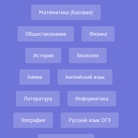
Математика (базовая)
Обществознание
Физика
История
Биология
Химия
Английский язык
Литература
Информатика
География
Русский язык ОГЭ