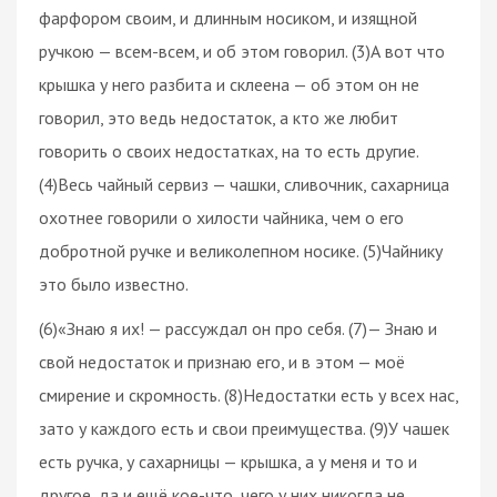
фарфором своим, и длинным носиком, и изящной
ручкою — всем-всем, и об этом говорил. (3)А вот что
крышка у него разбита и склеена — об этом он не
говорил, это ведь недостаток, а кто же любит
говорить о своих недостатках, на то есть другие.
(4)Весь чайный сервиз — чашки, сливочник, сахарница
охотнее говорили о хилости чайника, чем о его
добротной ручке и великолепном носике. (5)Чайнику
это было известно.
(6)«Знаю я их! — рассуждал он про себя. (7)— Знаю и
свой недостаток и признаю его, и в этом — моё
смирение и скромность. (8)Недостатки есть у всех нас,
зато у каждого есть и свои преимущества. (9)У чашек
есть ручка, у сахарницы — крышка, а у меня и то и
другое, да и ещё кое-что, чего у них никогда не