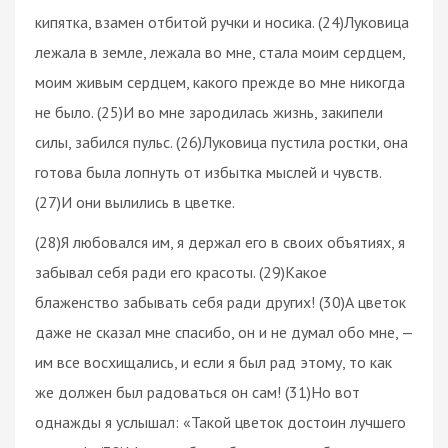
кипятка, взамен отбитой ручки и носика. (24)Луковица
лежала в земле, лежала во мне, стала моим сердцем,
моим живым сердцем, какого прежде во мне никогда
не было. (25)И во мне зародилась жизнь, закипели
силы, забился пульс. (26)Луковица пустила ростки, она
готова была лопнуть от избытка мыслей и чувств.
(27)И они вылились в цветке.
(28)Я любовался им, я держал его в своих объятиях, я
забывал себя ради его красоты. (29)Какое
блаженство забывать себя ради других! (30)А цветок
даже не сказал мне спасибо, он и не думал обо мне, —
им все восхищались, и если я был рад этому, то как
же должен был радоваться он сам! (31)Но вот
однажды я услышал: «Такой цветок достоин лучшего