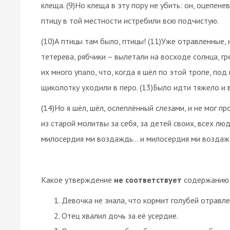
клеща. (9)Но клеща в эту пору не убить: он, оцепенев
птицу в той местности истребили всю подчистую.
(10)А птицы там было, птицы! (11)Уже отравленные, 
тетерева, рябчики – вылетали на восходе солнца, г
их много упало, что, когда я шёл по этой
тропе
, под
щиколотку уходили в перо. (13)Было идти тяжело и 
(14)Но я шёл, шёл, ослеплённый слезами, и не мог 
из старой молитвы за себя, за детей своих, всех лю
милосердия ми воздаждь… и милосердия ми воздаж
Какое утверждение
не соответствует
содержанию 
Девочка не знала, что кормит голубей отравл
Отец хвалил дочь за её усердие.