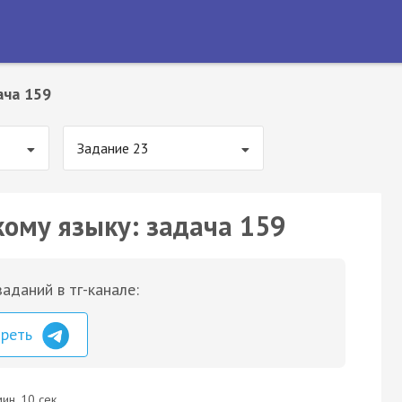
ача 159
Задание 23
кому языку: задача 159
аданий в тг-канале:
треть
ин. 10 сек.