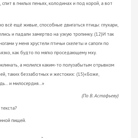
, спит в гнилых пеньях, колодинах и под корой, а вот
но всё ещё живые, способные двигаться птицы: глухари,
релись и падали замертво на узкую
тропинку
. (12)И так
 ногами у меня хрустели птичьи скелеты и сапоги по
вязко, как будто по мягко проседающему мху.
проклинать, а молился каким-то полузабытым отрывком
дей, таких беззаботных и жестоких: (15)«Боже,
дь… и милосердия…»
(По В. Астафьеву)
текста?
енной пищей.