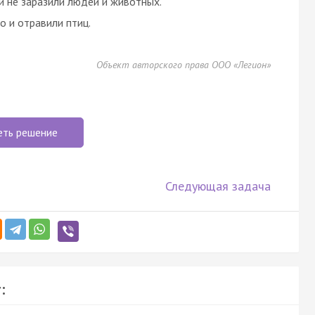
и не заразили людей и животных.
о и отравили птиц.
Объект авторского права ООО «Легион»
еть решение
Следующая задача
: