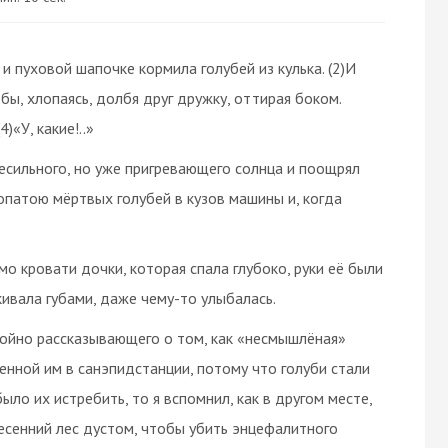
и пуховой шапочке кормила голубей из кулька. (2)И
бы, хлопаясь, долбя друг дружку, оттирая боком.
)«У, какие!..»
 несильного, но уже пригревающего солнца и поощрял
 лопатою мёртвых голубей в кузов машины и, когда
о кровати дочки, которая спала глубоко, руки её были
ивала губами, даже чему-то улыбалась.
окойно рассказывающего о том, как «несмышлёная»
енной им в санэпидстанции, потому что голуби стали
ыло их истребить, то я вспомнил, как в другом месте,
есенний лес дустом, чтобы убить энцефалитного