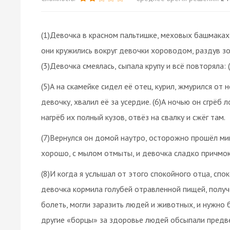
(1)Девочка в красном пальтишке, меховых башмаках 
они кружились вокруг девочки хороводом, раздув зо
(3)Девочка смеялась, сыпала крупу и всё повторяла: (4
(5)А на скамейке сидел её отец, курил, жмурился от
девочку, хвалил её за усердие. (6)А ночью он сгрёб
нагрёб их полный кузов, отвёз на свалку и сжёг там.
(7)Вернулся он домой наутро, осторожно прошёл мим
хорошо, с мылом отмыты, и девочка сладко причмок
(8)И когда я услышал от этого спокойного отца, сп
девочка кормила голубей отравленной пищей, получ
болеть, могли заразить людей и животных, и нужно б
другие «борцы» за здоровье людей обсыпали предв