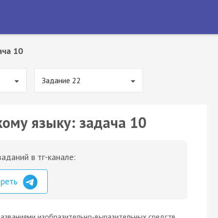
ача 10
Задание 22
кому языку: задача 10
аданий в тг-канале:
треть
названиями изобразительно-выразительных средств