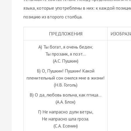
языка, которые употреблены в них: к каждой позиц
позицию из второго столбца.
ПРЕДЛОЖЕНИЯ
ИЗОБРАЗ
А) Ты богат, я очень беден;
Ты прозаик, я поэт...
(А.С. Пушкин)
Б) О, Пушкин! Пушкин! Какой
пленительный сон снился мне в жизни!
(Н.В. Гоголь)
В) О да, любовь вольна, как птица...
(А.А. Блок)
Г) Не напрасно дули ветры,
Не напрасно шла гроза.
(С.А. Есенин)