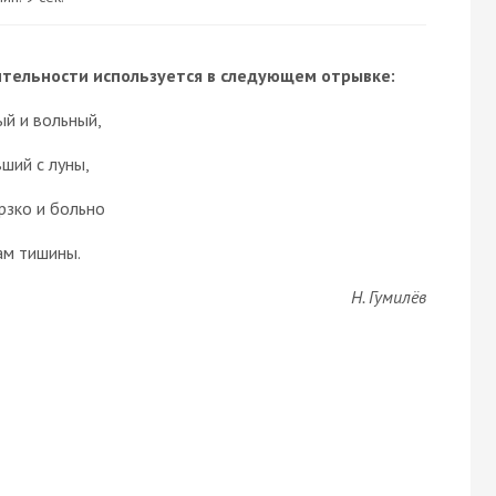
ительности используется в следующем отрывке:
ый и вольный,
ший с луны,
рзко и больно
ам тишины.
Н. Гумилёв