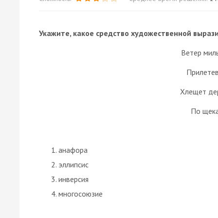
Укажите, какое средство художественной выраз
Ветер мил
Прилетев
Хлещет де
По щек
анафора
эллипсис
инверсия
многосоюзие