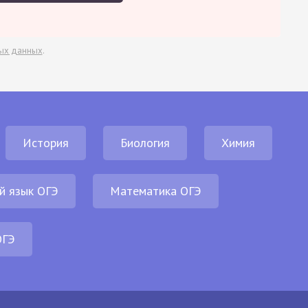
ых данных
.
История
Биология
Химия
й язык ОГЭ
Математика ОГЭ
ОГЭ