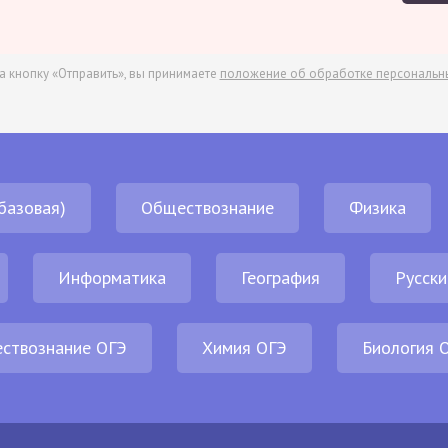
а кнопку «Отправить», вы принимаете
положение об обработке персональн
базовая)
Обществознание
Физика
Информатика
География
Русски
ствознание ОГЭ
Химия ОГЭ
Биология 