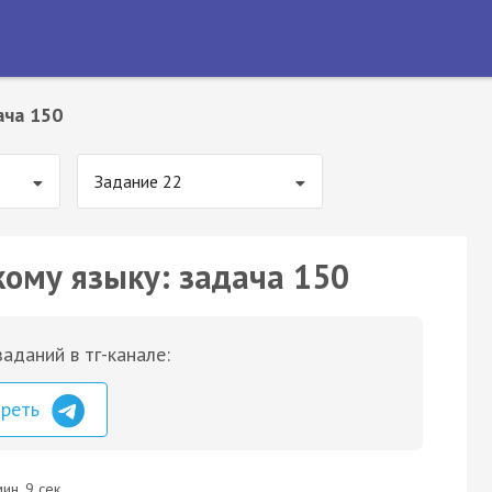
ача 150
Задание 22
кому языку: задача 150
аданий в тг-канале:
треть
ин. 9 сек.