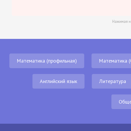
Нажимая н
Математика (профильная)
Математика (
Английский язык
Литература
Обще