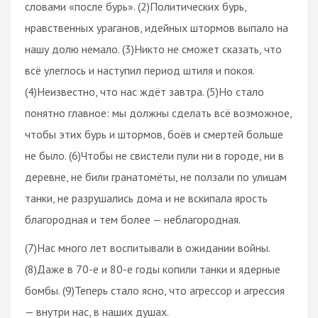
словами «после бурь». (2)Политических бурь,
нравственных ураганов, идейных штормов выпало на
нашу долю немало. (3)Никто не сможет сказать, что
всё улеглось и наступил период штиля и покоя.
(4)Неизвестно, что нас ждёт завтра. (5)Но стало
понятно главное: мы должны сделать всё возможное,
чтобы этих бурь и штормов, боёв и смертей больше
не было. (6)Чтобы не свистели пули ни в городе, ни в
деревне, не били гранатомёты, не ползали по улицам
танки, не разрушались дома и не вскипала ярость
благородная и тем более — неблагородная.
(7)Нас много лет воспитывали в ожидании войны.
(8)Даже в 70-е и 80-е годы копили танки и ядерные
бомбы. (9)Теперь стало ясно, что агрессор и агрессия
— внутри нас, в наших душах.