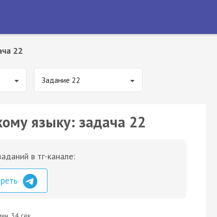
ача 22
Задание 22
кому языку: задача 22
аданий в тг-канале:
треть
ин. 34 сек.