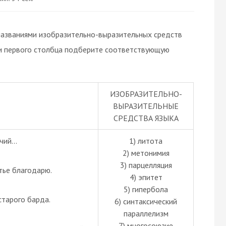
названиями изобразительно-выразительных средств
ии первого столбца подберите соответствующую
ИЗОБРАЗИТЕЛЬНО-
ВЫРАЗИТЕЛЬНЫЕ
СРЕДСТВА ЯЗЫКА
чий...
1) литота
2) метонимия
3) парцелляция
тье благодарю.
4) эпитет
5) гипербола
старого барда.
6) синтаксический
параллелизм
7) многосоюзие