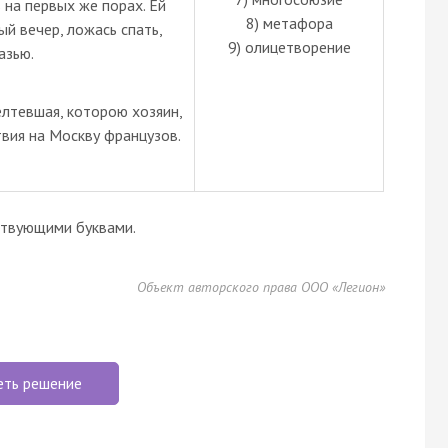
 на первых же порах. Ей
8) метафора
й вечер, ложась спать,
9) олицетворение
азью.
елтевшая, которою хозяин,
твия на Москву французов.
ствующими буквами.
Объект авторского права ООО «Легион»
еть решение