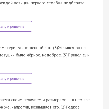
 каждой позиции первого столбца подберите
 у матери единственный сын. (3)Женился он на
девушки было чёрное, недоброе. (5)Привёл сын
овека своим величием и размерами — в нём всё
н же, напротив, возвышает его. (2)Редкое