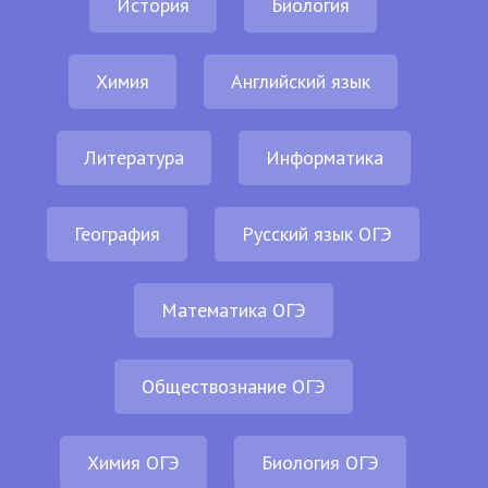
История
Биология
Химия
Английский язык
Литература
Информатика
География
Русский язык ОГЭ
Математика ОГЭ
Обществознание ОГЭ
Химия ОГЭ
Биология ОГЭ