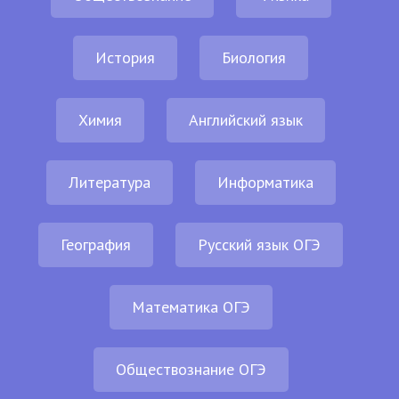
История
Биология
Химия
Английский язык
Литература
Информатика
География
Русский язык ОГЭ
Математика ОГЭ
Обществознание ОГЭ