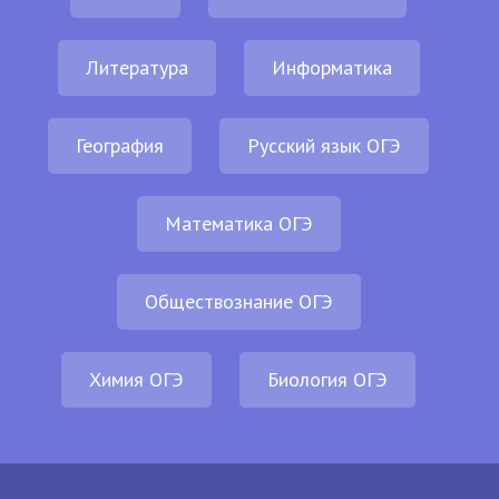
Литература
Информатика
География
Русский язык ОГЭ
Математика ОГЭ
Обществознание ОГЭ
Химия ОГЭ
Биология ОГЭ