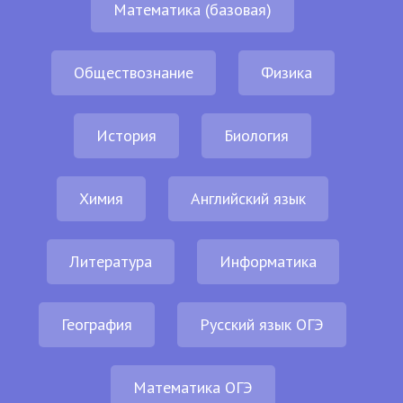
Математика (базовая)
Обществознание
Физика
История
Биология
Химия
Английский язык
Литература
Информатика
География
Русский язык ОГЭ
Математика ОГЭ