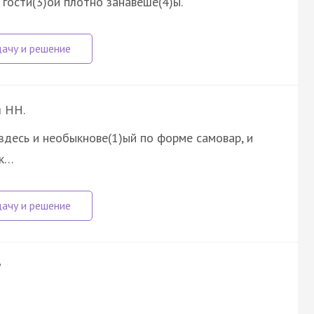
 гости(3)ой плотно занавеше(4)ы.
я НН.
здесь и необыкнове(1)ый по форме самовар, и
чк…
?