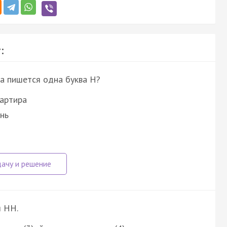
:
ка пишется одна буква Н?
вартира
нь
я НН.