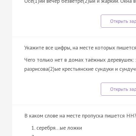
Осе(1)ий вечер безветре(2)ый и жаркий. Окна в
Укажите все цифры, на месте которых пишетс
Чего только нет в домах таёжных деревушек: 
разрисова(2)ые крестьянские сундуки и сунду
B каком слове на месте пропуска пишется НН
серебря…ые ложки