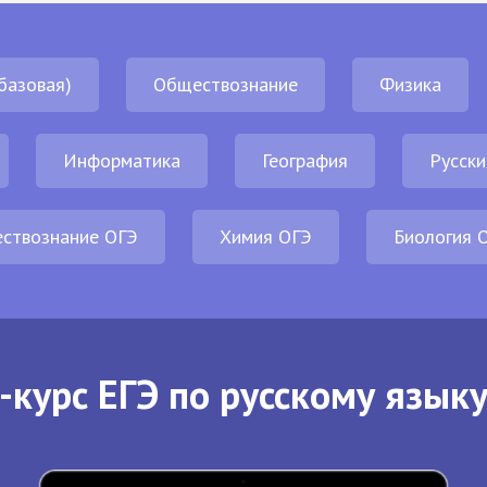
базовая)
Обществознание
Физика
Информатика
География
Русски
ствознание ОГЭ
Химия ОГЭ
Биология 
-курс ЕГЭ по русскому языку