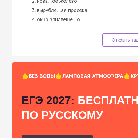
кова…ое железо
вырубле…ая просека
окно занавеше…о
БЕЗ ВОДЫ
ЛАМПОВАЯ АТМОСФЕРА
КР
ЕГЭ 2027:
БЕСПЛАТН
ПО РУССКОМУ