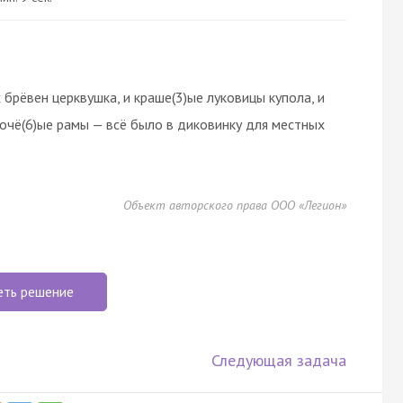
 брёвен церквушка, и краше(3)ые луковицы купола, и
лочё(6)ые рамы — всё было в диковинку для местных
Объект авторского права ООО «Легион»
еть решение
Следующая задача