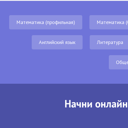
Математика (профильная)
Математика (
Английский язык
Литература
Обще
Начни онлайн