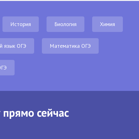
История
Биология
Химия
й язык ОГЭ
Математика ОГЭ
ОГЭ
 прямо сейчас