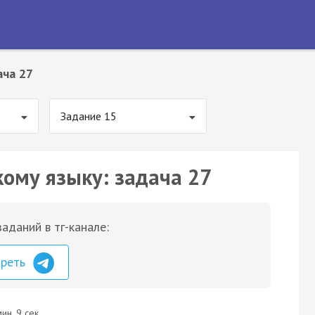
ача 27
Задание 15
кому языку: задача 27
аданий в тг-канале:
треть
ин. 9 сек.