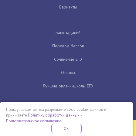
Варианты
Банк заданий
Перевод баллов
Сочинение ЕГЭ
Отзывы
Лучшие онлайн-школы ЕГЭ
Пользуясь сайтом, вы разрешаете сбор cookie-файлов и
принимаете
Политику обработки данных
и
Пользовательское соглашение
.
Бесплатная летняя школа
OK
ПОДРОБНЕЕ
ПРОВЕДИ ЭТО ЛЕТО С ПОЛЬЗОЙ