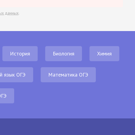
ых данных
.
История
Биология
Химия
й язык ОГЭ
Математика ОГЭ
ОГЭ