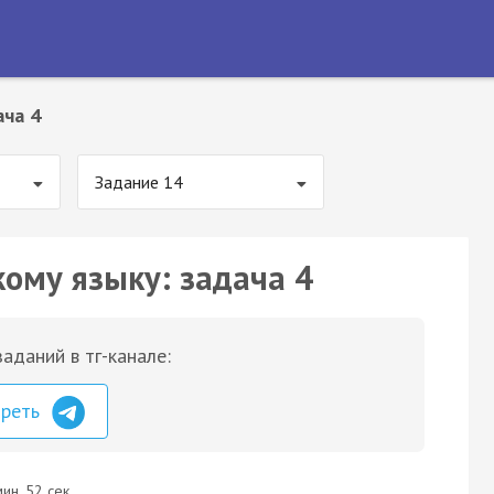
ача 4
Задание 14
кому языку: задача 4
аданий в тг-канале:
треть
ин. 52 сек.