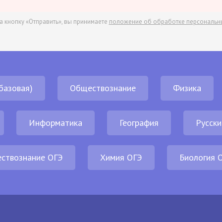
а кнопку «Отправить», вы принимаете
положение об обработке персональн
базовая)
Обществознание
Физика
Информатика
География
Русски
ствознание ОГЭ
Химия ОГЭ
Биология 