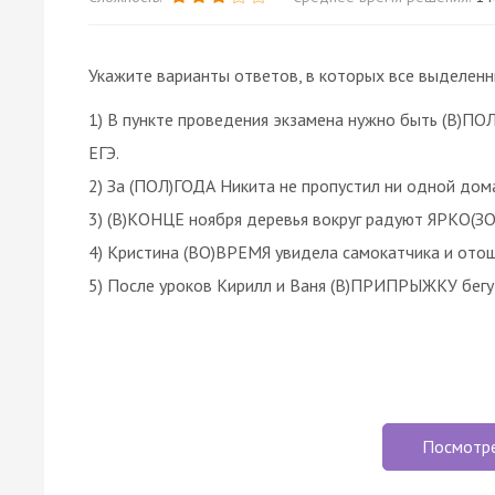
Укажите варианты ответов, в которых все выделен
1) В пункте проведения экзамена нужно быть (В)ПО
ЕГЭ.
2) За (ПОЛ)ГОДА Никита не пропустил ни одной дом
3) (В)КОНЦЕ ноября деревья вокруг радуют ЯРКО(
4) Кристина (ВО)ВРЕМЯ увидела самокатчика и ото
5) После уроков Кирилл и Ваня (В)ПРИПРЫЖКУ бегу
Посмотр