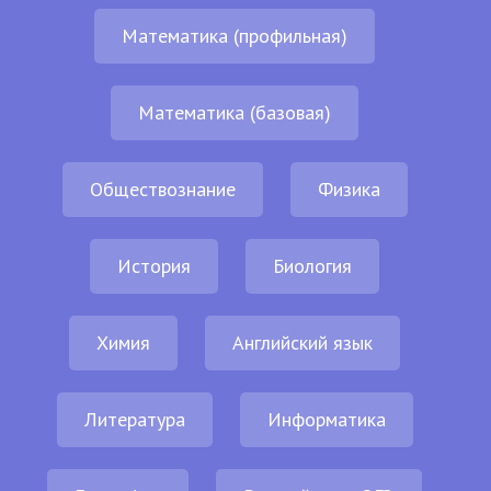
Математика (профильная)
Математика (базовая)
Обществознание
Физика
История
Биология
Химия
Английский язык
Литература
Информатика