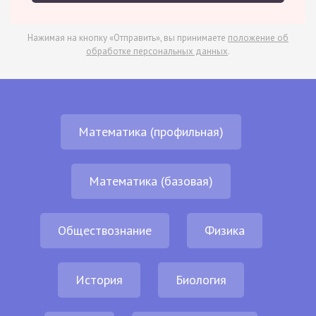
Нажимая на кнопку «Отправить», вы принимаете
положение об
обработке персональных данных
.
Математика (профильная)
Математика (базовая)
Обществознание
Физика
История
Биология