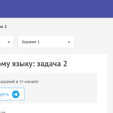
а 2
Задание 1
ому языку: задача 2
аданий в тг-канале:
треть
 сек.