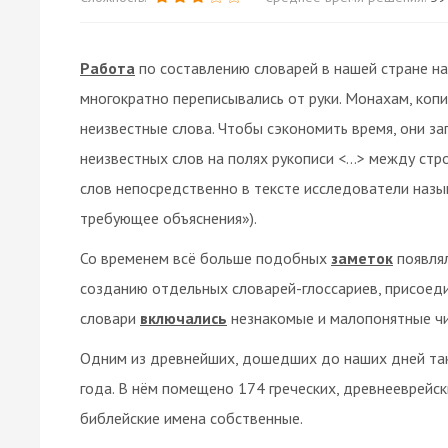
Работа
по составлению словарей в нашей стране нач
многократно переписывались от руки. Монахам, коп
неизвестные слова. Чтобы сэкономить время, они з
неизвестных слов на полях рукописи <…> между стр
слов непосредственно в тексте исследователи назыв
требующее объяснения»).
Со временем всё больше подобных
заметок
появлял
созданию отдельных словарей-глоссариев, присоеди
словари
включались
незнакомые и малопонятные чи
Одним из древнейших, дошедших до наших дней так
года. В нём помещено 174 греческих, древнееврейск
библейские имена собственные.