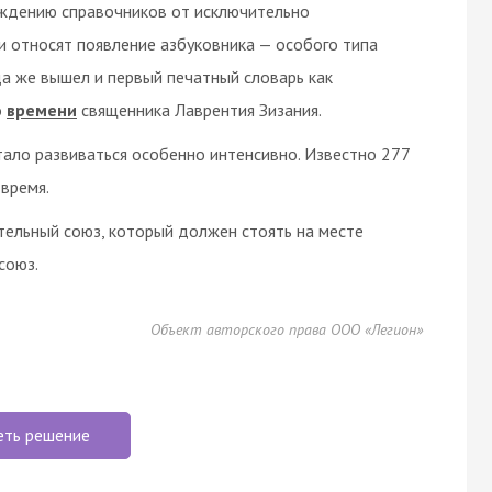
ождению справочников от исключительно
и относят появление азбуковника — особого типа
да же вышел и первый печатный словарь как
о
времени
священника Лаврентия Зизания.
стало развиваться особенно интенсивно. Известно 277
 время.
ельный союз, который должен стоять на месте
союз.
Объект авторского права ООО «Легион»
еть решение