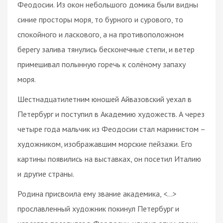
Феодосии. Из окон небольшого домика были видны
синие просторы моря, то бурного и сурового, то
спокойного и ласкового, а на противоположном
берегу залива тянулись бесконечные степи, и ветер
примешивал полынную горечь к солёному запаху
моря.
Шестнадцатилетним юношей Айвазовский уехал в
Петербург и поступил в Академию художеств. А через
четыре года мальчик из Феодосии стал маринистом –
художником, изображавшим морские пейзажи. Его
картины появились на выставках, он посетил Италию
и другие страны.
Родина присвоила ему звание академика, <...>
прославленный художник покинул Петербург и