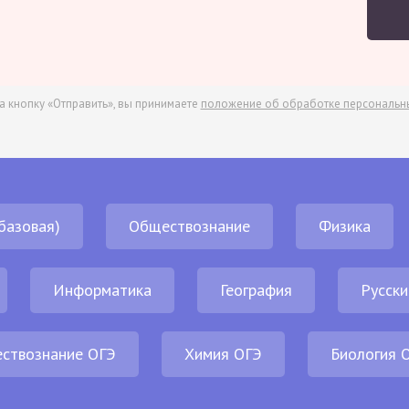
а кнопку «Отправить», вы принимаете
положение об обработке персональн
базовая)
Обществознание
Физика
Информатика
География
Русски
ствознание ОГЭ
Химия ОГЭ
Биология 