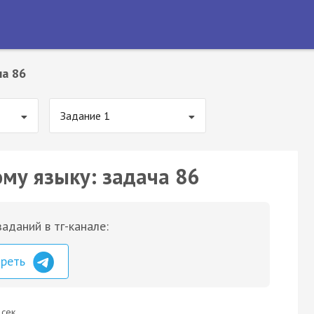
ча 86
Задание 1
ому языку: задача 86
аданий в тг-канале:
треть
 сек.