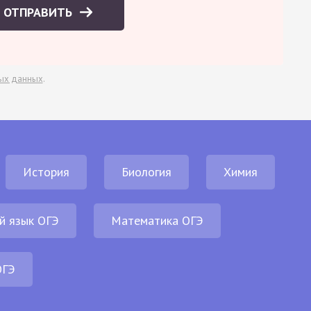
ОТПРАВИТЬ
ых данных
.
История
Биология
Химия
й язык ОГЭ
Математика ОГЭ
ОГЭ