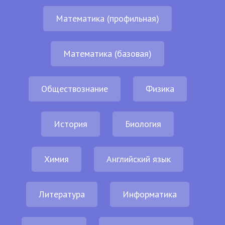
Математика (профильная)
Математика (базовая)
Обществознание
Физика
История
Биология
Химия
Английский язык
Литература
Информатика