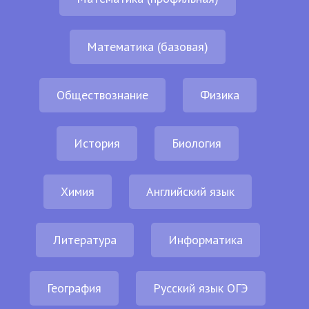
Математика (базовая)
Обществознание
Физика
История
Биология
Химия
Английский язык
Литература
Информатика
География
Русский язык ОГЭ