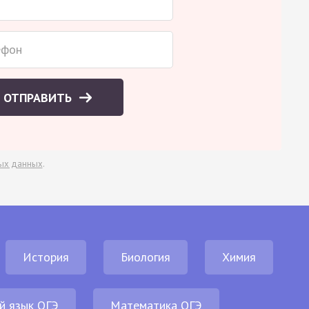
ОТПРАВИТЬ
ых данных
.
История
Биология
Химия
й язык ОГЭ
Математика ОГЭ