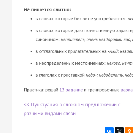
НЕ
пишется слитно:
в словах, которые без
не
не употребляются:
не
в словах, которые дают качественную характ
синонимом:
неприятель, очень нездоровый вид,
в отглагольных прилагательных на
-мый: незав
в неопределенных местоимениях:
некого, нечт
в глаголах с приставкой
недо-: недоделать, не
Практика: решай
13 задание
и тренировочные
вариа
<< Пунктуация в сложном предложении с
разными видами связи