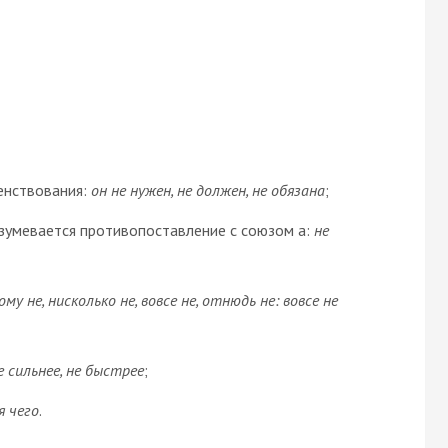
енствования:
он не нужен, не должен, не обязана
;
разумевается противопоставление с союзом а:
не
ому не, нисколько не, вовсе не, отнюдь не: вовсе не
е сильнее, не быстрее
;
ля чего
.