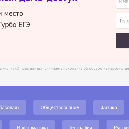
и место
Турбо ЕГЭ
а кнопку «Отправить», вы принимаете
положение об обработке персональн
базовая)
Обществознание
Физика
Информатика
География
Русски