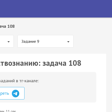
ача 108
Задание 9
ствознанию: задача 108
аданий в тг-канале:
треть
ин. 11 сек.