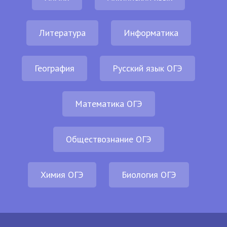
Литература
Информатика
География
Русский язык ОГЭ
Математика ОГЭ
Обществознание ОГЭ
Химия ОГЭ
Биология ОГЭ