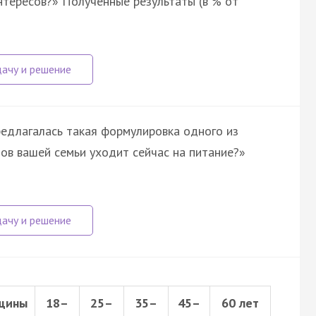
нтересов?» Полученные результаты (в % от
редлагалась такая формулировка одного из
ов вашей семьи уходит сейчас на питание?»
щины
18–
25–
35–
45–
60 лет