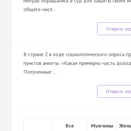
нибудь обращались в суд для защиты своих и
общего числ…
В стране Z в ходе социологического опроса п
пунктов анкеты: «Какая примерно часть доход
Полученные …
Все
Мужчины
Жен