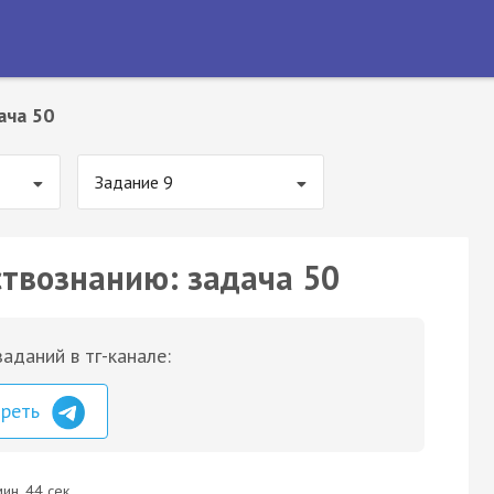
ача 50
Задание 9
ствознанию: задача 50
аданий в тг-канале:
треть
ин. 44 сек.