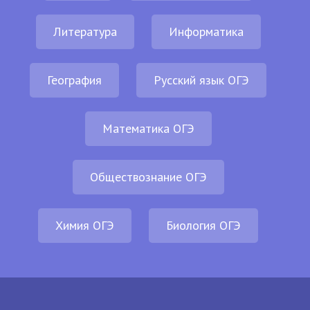
Литература
Информатика
География
Русский язык ОГЭ
Математика ОГЭ
Обществознание ОГЭ
Химия ОГЭ
Биология ОГЭ