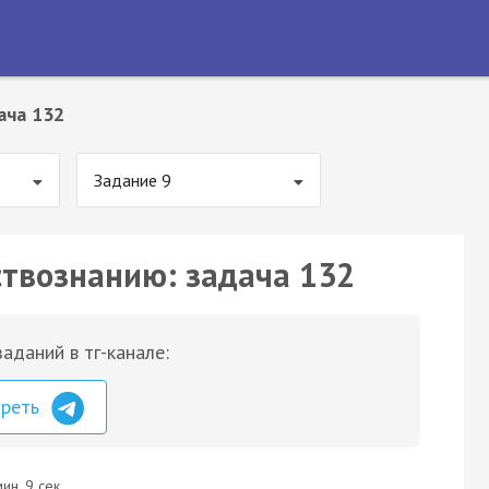
ача 132
Задание 9
ствознанию: задача 132
аданий в тг-канале:
треть
ин. 9 сек.